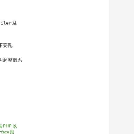
及
ailer
。
不要跑
r 去叫起整個系
讓 PHP 以
erface 跟