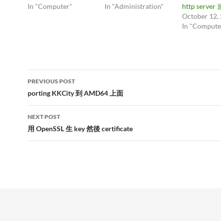
In "Computer"
In "Administration"
http server
October 12,
In "Compute
Post
PREVIOUS POST
navigation
porting KKCity 到 AMD64 上面
NEXT POST
用 OpenSSL 生 key 然後 certificate