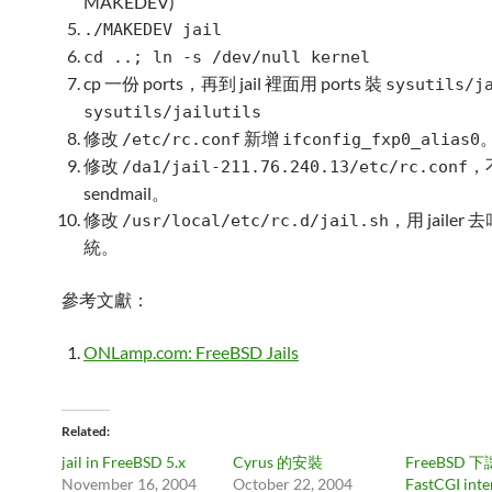
MAKEDEV)
./MAKEDEV jail
cd ..; ln -s /dev/null kernel
cp 一份 ports，再到 jail 裡面用 ports 裝
sysutils/j
sysutils/jailutils
修改
新增
/etc/rc.conf
ifconfig_fxp0_alias0
修改
，
/da1/jail-211.76.240.13/etc/rc.conf
sendmail。
修改
，用 jaile
/usr/local/etc/rc.d/jail.sh
統。
參考文獻：
ONLamp.com: FreeBSD Jails
Related
jail in FreeBSD 5.x
Cyrus 的安裝
FreeBSD 下
November 16, 2004
October 22, 2004
FastCGI int