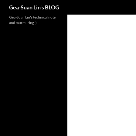
Search
Gea-Suan Lin's BLOG
Gea-Suan Lin's technical note
and murmuring :)