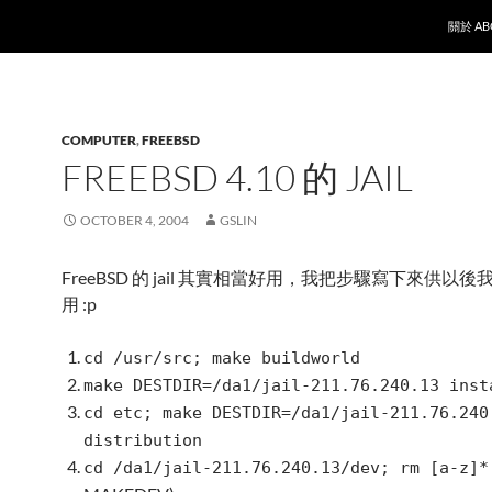
SKIP T
關於 AB
COMPUTER
,
FREEBSD
FREEBSD 4.10 的 JAIL
OCTOBER 4, 2004
GSLIN
FreeBSD 的 jail 其實相當好用，我把步驟寫下來供以後我自
用 :p
cd /usr/src; make buildworld
make DESTDIR=/da1/jail-211.76.240.13 inst
cd etc; make DESTDIR=/da1/jail-211.76.240
distribution
cd /da1/jail-211.76.240.13/dev; rm [a-z]*