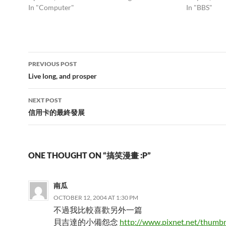
In "Computer"
In "BBS"
Post
PREVIOUS POST
navigation
Live long, and prosper
NEXT POST
信用卡的最終發展
ONE THOUGHT ON “搞笑漫畫 :P”
南瓜
OCTOBER 12, 2004 AT 1:30 PM
不過我比較喜歡另外一篇
貝吉達的小備怨念
http://www.pixnet.net/thumbn