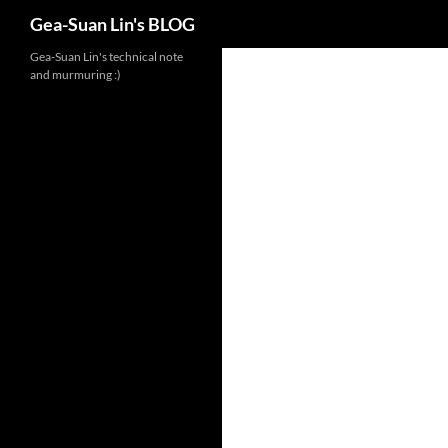
Search
Gea-Suan Lin's BLOG
Gea-Suan Lin's technical note
and murmuring :)