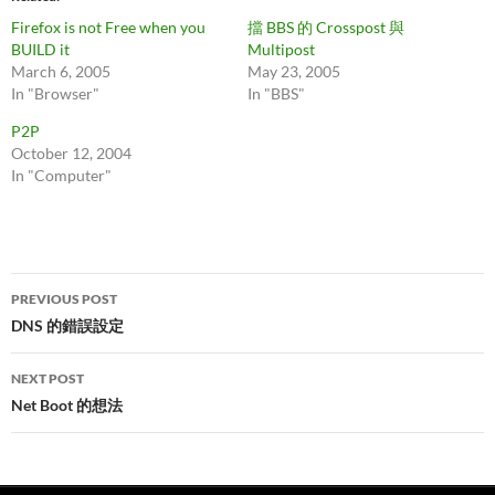
Firefox is not Free when you
擋 BBS 的 Crosspost 與
BUILD it
Multipost
March 6, 2005
May 23, 2005
In "Browser"
In "BBS"
P2P
October 12, 2004
In "Computer"
Post
PREVIOUS POST
navigation
DNS 的錯誤設定
NEXT POST
Net Boot 的想法