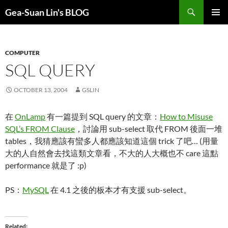
Search
Gea-Suan Lin's BLOG
SKIP
PRIMAR
TO
MENU
CONTENT
COMPUTER
SQL QUERY
OCTOBER 13, 2004
GSLIN
在
OnLamp
有一篇提到 SQL query 的文章：
How to Misuse
SQL’s FROM Clause
，討論用 sub-select 取代 FROM 後面一堆
tables，我猜應該有蠻多人都應該知道這個 trick 了吧… (用量
大的人自然會去找這類文章看，不大的人大概也不 care 這點
performance 就是了 :p)
PS：
MySQL
在 4.1 之後的板本才有支援 sub-select。
Related