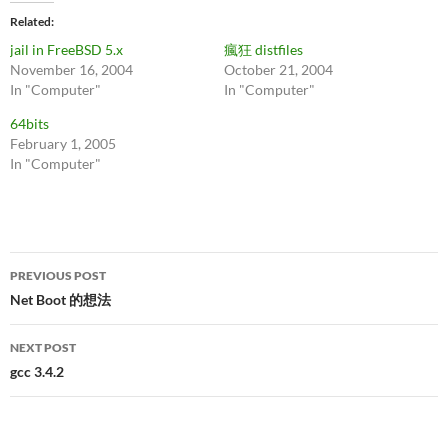
Related
jail in FreeBSD 5.x
瘋狂 distfiles
November 16, 2004
October 21, 2004
In "Computer"
In "Computer"
64bits
February 1, 2005
In "Computer"
Post
PREVIOUS POST
navigation
Net Boot 的想法
NEXT POST
gcc 3.4.2