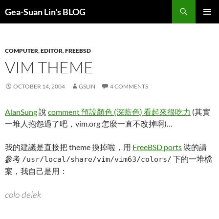
Search
Gea-Suan Lin's BLOG
SKIP
PRIMAR
TO
MENU
CONTENT
COMPUTER
,
EDITOR
,
FREEBSD
VIM THEME
OCTOBER 14, 2004
GSLIN
4 COMMENTS
AlanSung
說
comment 預設顏色 (深藍色) 看起來很吃力
(其實
一堆人抱怨過了吧，vim.org 怎麼一直不改掉啊)…
我的建議是直接把 theme 換掉啦，用
FreeBSD ports
裝的請
參考
下的一堆檔
/usr/local/share/vim/vim63/colors/
案，我自己是用：
colo delek