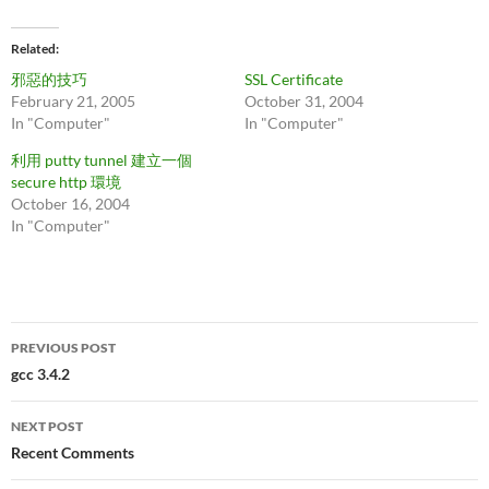
Related
邪惡的技巧
SSL Certificate
February 21, 2005
October 31, 2004
In "Computer"
In "Computer"
利用 putty tunnel 建立一個
secure http 環境
October 16, 2004
In "Computer"
Post
PREVIOUS POST
navigation
gcc 3.4.2
NEXT POST
Recent Comments