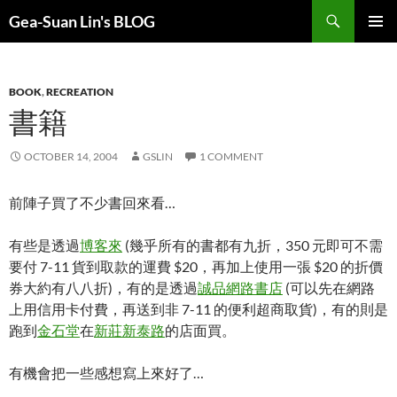
Search
Gea-Suan Lin's BLOG
SKIP
PRIMAR
TO
MENU
CONTENT
BOOK
,
RECREATION
書籍
OCTOBER 14, 2004
GSLIN
1 COMMENT
前陣子買了不少書回來看…
有些是透過
博客來
(幾乎所有的書都有九折，350 元即可不需
要付 7-11 貨到取款的運費 $20，再加上使用一張 $20 的折價
券大約有八八折)，有的是透過
誠品網路書店
(可以先在網路
上用信用卡付費，再送到非 7-11 的便利超商取貨)，有的則是
跑到
金石堂
在
新莊新泰路
的店面買。
有機會把一些感想寫上來好了…