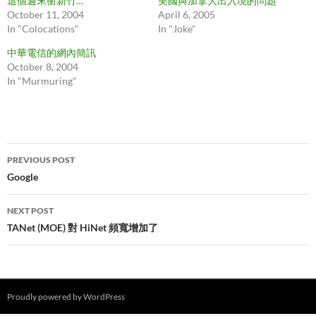
這個週末衝新竹…
美國與加拿大出入境的問題
October 11, 2004
April 6, 2005
In "Colocations"
In "Joke"
中華電信的網內簡訊
October 8, 2004
In "Murmuring"
Post
PREVIOUS POST
navigation
Google
NEXT POST
TANet (MOE) 對 HiNet 頻寬增加了
Proudly powered by WordPress