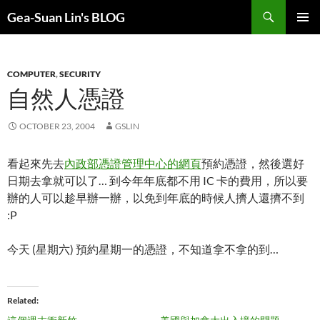
Search
Gea-Suan Lin's BLOG
SKIP
PRIMAR
TO
MENU
CONTENT
COMPUTER
,
SECURITY
自然人憑證
OCTOBER 23, 2004
GSLIN
看起來先去
內政部憑證管理中心的網頁
預約憑證，然後選好
日期去拿就可以了…
到今年年底都不用 IC 卡的費用，所以要
辦的人可以趁早辦一辦，以免到年底的時候人擠人還擠不到
:P
今天 (星期六) 預約星期一的憑證，不知道拿不拿的到…
Related