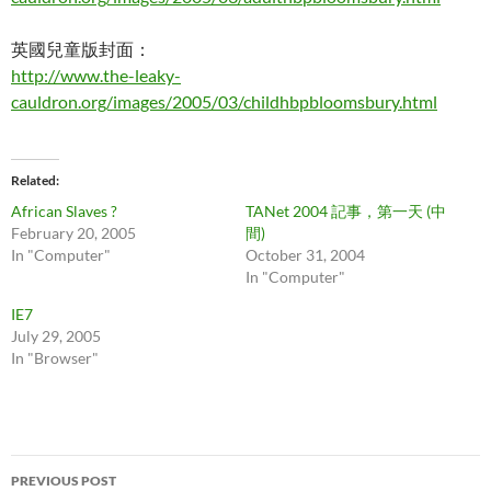
英國兒童版封面：
http://www.the-leaky-
cauldron.org/images/2005/03/childhbpbloomsbury.html
Related
African Slaves ?
TANet 2004 記事，第一天 (中
February 20, 2005
間)
In "Computer"
October 31, 2004
In "Computer"
IE7
July 29, 2005
In "Browser"
Post
PREVIOUS POST