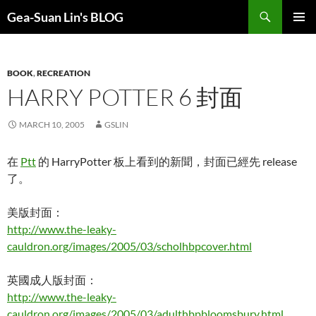
Search
Gea-Suan Lin's BLOG
SKIP
PRIMAR
TO
MENU
CONTENT
BOOK
,
RECREATION
HARRY POTTER 6 封面
MARCH 10, 2005
GSLIN
在
Ptt
的 HarryPotter 板上看到的新聞，封面已經先 release
了。
美版封面：
http://www.the-leaky-
cauldron.org/images/2005/03/scholhbpcover.html
英國成人版封面：
http://www.the-leaky-
cauldron.org/images/2005/03/adulthbpbloomsbury.html