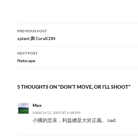
Post
PREVIOUS POST
navigation
xplant 與 CoralCDN
NEXT POST
Netscape
5 THOUGHTS ON “DON’T MOVE, OR I’LL SHOOT”
Max
MARCH 12, 2005 AT 6:48 PM
小國的悲哀，利益總是大於正義。:sad: