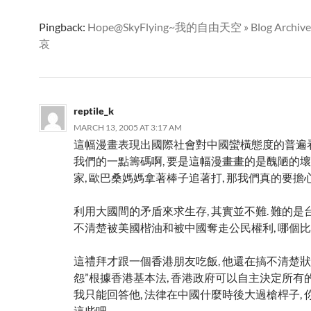
Pingback:
Hope@SkyFlying~我的自由天空 » Blog Archi
哀
reptile_k
MARCH 13, 2005 AT 3:17 AM
這幅漫畫表現出國際社會對中國蠻橫態度的普遍看
我們的一點籌碼啊, 要是這幅漫畫畫的是醜陋的
家, 歐巴桑媽媽拿著棒子追著打, 那我們真的要擔心
利用大國間的矛盾來求生存, 其實並不難. 難的是
不清楚被美國楷油和被中國奪走公民權利, 哪個比
這禮拜才跟一個香港朋友吃飯, 他還在搞不清楚
怨”根據香港基本法, 香港政府可以自主決定所有的
我只能回答他, 法律在中國什麼時後大過槍桿子, 
這些吧.