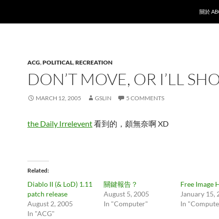
SKIP T
關於 AB
ACG
,
POLITICAL
,
RECREATION
DON’T MOVE, OR I’LL SH
MARCH 12, 2005
GSLIN
5 COMMENTS
the Daily Irrelevent
看到的，頗無奈啊 XD
Related
Diablo II (& LoD) 1.11
關鍵報告？
Free Image 
patch release
August 5, 2005
January 15,
August 2, 2005
In "Computer"
In "Compute
In "ACG"