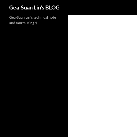
Search
Gea-Suan Lin's BLOG
Gea-Suan Lin's technical note
and murmuring :)