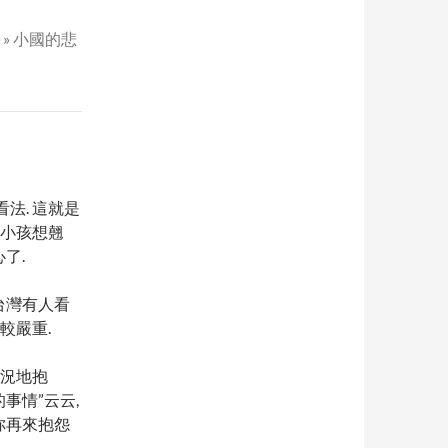
ve » 小國的悲
法. 這就是
壞小孩想翹
了.
台灣有人看
較嚴重.
狀況地抱
事情”云云,
你再來抱怨