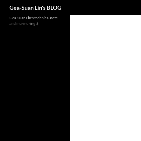
Search
Gea-Suan Lin's BLOG
Gea-Suan Lin's technical note
and murmuring :)