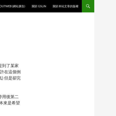
O CONTENT
OUTWEB (網站廣告)
關於 GSLIN
關於本站文章的版權
提到了某家
也許在這個例
) 但是卻完
停用後第二
本來是希望