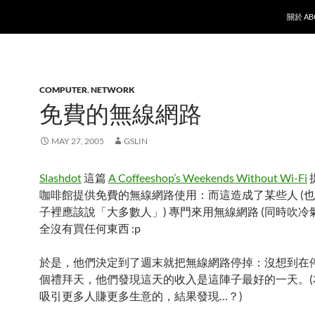
SKIP T
關於 AB
COMPUTER
,
NETWORK
免費的無線網路
MAY 27, 2005
GSLIN
Slashdot
這篇
A Coffeeshop’s Weekends Without Wi-Fi
咖啡館提供免費的無線網路使用：而這造成了某些人 (
子裡應該說「大多數人」) 專門來用無線網路 (同時吹冷氣
全沒有買任何東西 :p
於是，他們決定到了週末就把無線網路停掉：沒想到在
個禮拜天，他們發現這天的收入是這陣子最好的一天。(
吸引更多人賺更多生意的，結果發現…？)