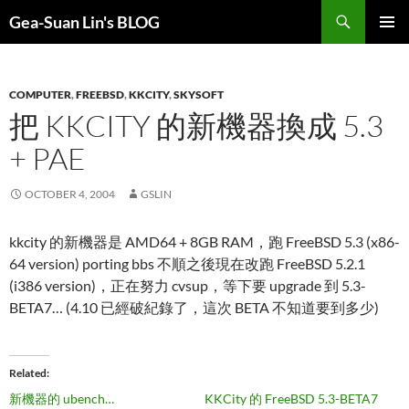
Search
Gea-Suan Lin's BLOG
SKIP
PRIMAR
TO
MENU
CONTENT
COMPUTER
,
FREEBSD
,
KKCITY
,
SKYSOFT
把 KKCITY 的新機器換成 5.3
+ PAE
OCTOBER 4, 2004
GSLIN
kkcity 的新機器是 AMD64 + 8GB RAM，跑 FreeBSD 5.3 (x86-
64 version) porting bbs 不順之後現在改跑 FreeBSD 5.2.1
(i386 version)，正在努力 cvsup，等下要 upgrade 到 5.3-
BETA7… (4.10 已經破紀錄了，這次 BETA 不知道要到多少)
Related
新機器的 ubench…
KKCity 的 FreeBSD 5.3-BETA7