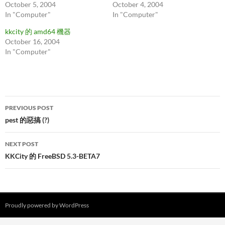
October 5, 2004
October 4, 2004
In "Computer"
In "Computer"
kkcity 的 amd64 機器
October 16, 2004
In "Computer"
Post
PREVIOUS POST
navigation
pest 的惡搞 (?)
NEXT POST
KKCity 的 FreeBSD 5.3-BETA7
Proudly powered by WordPress