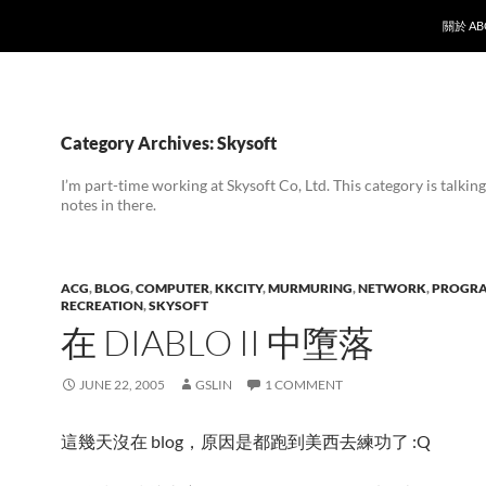
SKIP T
關於 AB
Category Archives: Skysoft
I’m part-time working at Skysoft Co, Ltd. This category is talki
notes in there.
ACG
,
BLOG
,
COMPUTER
,
KKCITY
,
MURMURING
,
NETWORK
,
PROGR
RECREATION
,
SKYSOFT
在 DIABLO II 中墮落
JUNE 22, 2005
GSLIN
1 COMMENT
這幾天沒在 blog，原因是都跑到美西去練功了 :Q