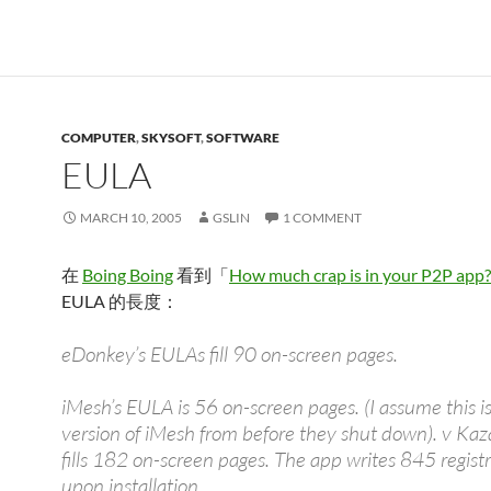
COMPUTER
,
SKYSOFT
,
SOFTWARE
EULA
MARCH 10, 2005
GSLIN
1 COMMENT
在
Boing Boing
看到「
How much crap is in your P2P app?
EULA 的長度：
eDonkey’s EULAs fill 90 on-screen pages.
iMesh’s EULA is 56 on-screen pages. (I assume this i
version of iMesh from before they shut down). v Ka
fills 182 on-screen pages. The app writes 845 regist
upon installation.