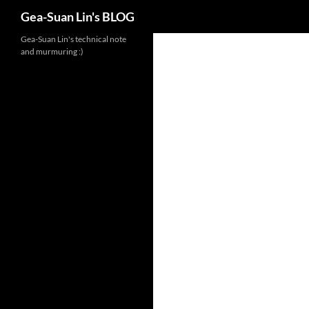
Search
Gea-Suan Lin's BLOG
Gea-Suan Lin's technical note
and murmuring :)