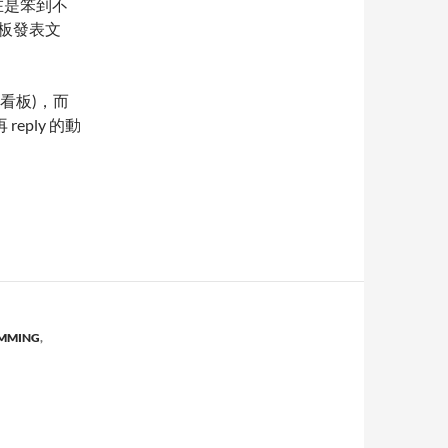
實在是笨到不
板發表文
看板)，而
ply 的動
MMING
,