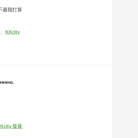
不過我打算
子、
KKcity
MMING
,
Kcity 發展