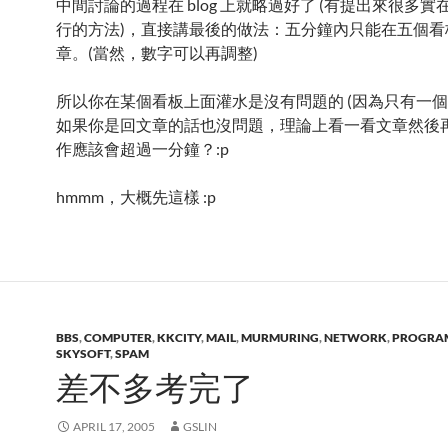
中間討論的過程在 blog 上就略過好了 (有提出來很多
行的方法)，直接講最後的做法：五分鐘內只能在五個看
章。(當然，數字可以再調整)
所以你在某個看板上面灌水是沒有問題的 (因為只有一個
如果你是回文章的話也沒問題，理論上看一看文章然後再 re
作應該會超過一分鐘？:p
hmmm，大概先這樣 :p
BBS
,
COMPUTER
,
KKCITY
,
MAIL
,
MURMURING
,
NETWORK
,
PROGRA
SKYSOFT
,
SPAM
差不多考完了
APRIL 17, 2005
GSLIN