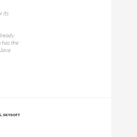
 its
lready
o has the
 Java
G
,
SKYSOFT