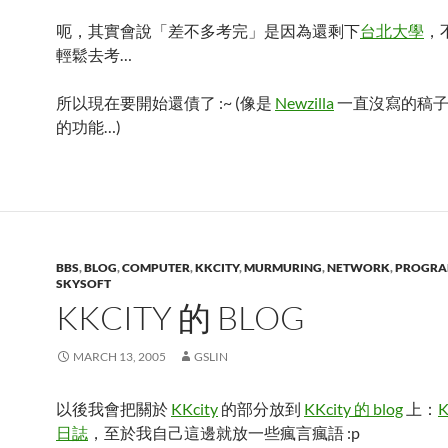
呃，其實會說「差不多考完」是因為還剩下
台北大學
，
輕鬆去考…
所以現在要開始還債了 :~ (像是
Newzilla
一直沒寫的稿
的功能…)
BBS
,
BLOG
,
COMPUTER
,
KKCITY
,
MURMURING
,
NETWORK
,
PROGRA
SKYSOFT
KKCITY 的 BLOG
MARCH 13, 2005
GSLIN
以後我會把關於
KKcity
的部分放到
KKcity 的 blog
上：
K
日誌
，至於我自己這邊就放一些瘋言瘋語 :p