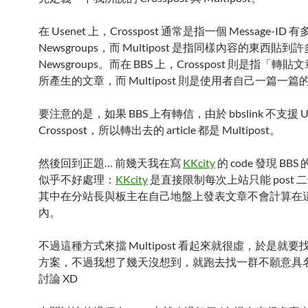
在 Usenet 上，Crosspost 通常是指一個 Message-ID 
Newsgroups，而 Multipost 是指同樣內容的東西貼
Newsgroups。而在 BBS 上，Crosspost 則是指「轉
所產生的文章，而 Multipost 則是使用者自己一篇一篇
要注意的是，如果 BBS 上有轉信，由於 bbslink 不支援 Us
Crosspost，所以轉出去的 article 都是 Multipost。
然後回到正題… 前幾天我在寫
KKcity
的 code 發現 BBS 的
似乎不好處理：
KKcity
是直接限制每次上站只能 post 
其中在分站長與板主在自己地盤上發表文章不會計算在
內。
不過這種方式來擋 Multipost 看起來就很虛，於是就
方案，不過我想了幾天沒想到，就跑去找一群不願意具
討論 XD