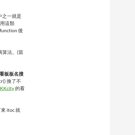
，其中之一就是
量使用這類
unction 後
的演算法。(當
看板板名搜
str() 換了不
KKcity
的看
來 itoc 就