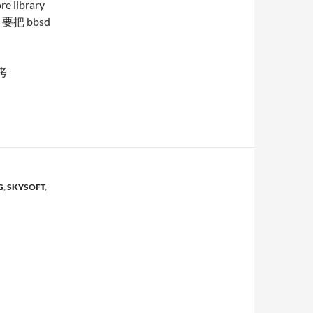
 library
，要把 bbsd
參考
G
,
SKYSOFT
,