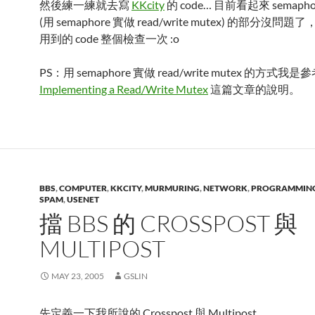
然後練一練就去寫
KKcity
的 code… 目前看起來 semaphore
(用 semaphore 實做 read/write mutex) 的部分沒問題了
用到的 code 整個檢查一次 :o
PS：用 semaphore 實做 read/write mutex 的方式我是
Implementing a Read/Write Mutex
這篇文章的說明。
BBS
,
COMPUTER
,
KKCITY
,
MURMURING
,
NETWORK
,
PROGRAMMIN
SPAM
,
USENET
擋 BBS 的 CROSSPOST 與
MULTIPOST
MAY 23, 2005
GSLIN
先定義一下我所說的 Crosspost 與 Multipost。