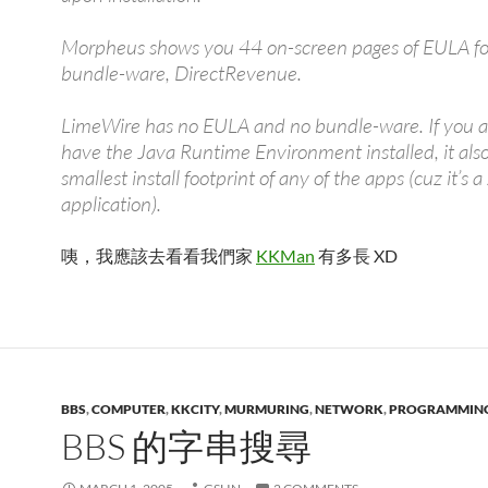
Morpheus shows you 44 on-screen pages of EULA for
bundle-ware, DirectRevenue.
LimeWire has no EULA and no bundle-ware. If you a
have the Java Runtime Environment installed, it als
smallest install footprint of any of the apps (cuz it’s a
application).
咦，我應該去看看我們家
KKMan
有多長 XD
BBS
,
COMPUTER
,
KKCITY
,
MURMURING
,
NETWORK
,
PROGRAMMIN
BBS 的字串搜尋