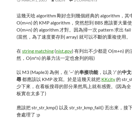
MARCH 1, 2005
GSLIN
2 COMMENTS
這幾天唸 algorithm 剛好念到幾個經典的 algorithm
O(m+n) 的 KMP algorithm，突然想到 BBS 應該要大
O(m+n) 的 algorithm 才對。因為掃一次 pattern 求出 fail f
(當然，為了速度要存到 array) 就可以不斷的重複使用。
在
string matching
(
nist.gov
) 有列出不少都是 O(m+n) 
然，O(m*n) 的暴力法一定也會列的啦)
以 M3 (Maple3) 為例，在 ‘~’ 的
串接功能
，以及 ‘/’ 的
中文
尋
都應該以 KMP 改寫。於是這幾天就把
KKcity
的 str_
少下來，在看板搜尋的部分果然馬上就有感覺。(因為全
板實在太多了)
應該把 str_str_kmp() 以及 str_str_kmp_fail() 丟出來，接下
會處理了 :p