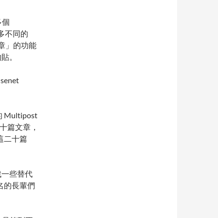
有多個
到許多不同的
貼文章」的功能
的貼。
enet
 Multipost
二十篇文章，
這二十篇
要找一些替代
名的長輩們