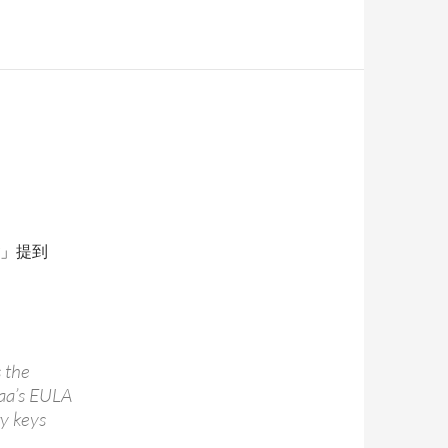
」提到
s the
zaa’s EULA
ry keys