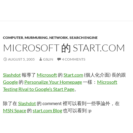
COMPUTER
,
MURMURING
,
NETWORK
,
SEARCH ENGINE
MICROSOFT 的 START.COM
AUGUST 5, 2005
GSLIN
4 COMMENTS
Slashdot
報導了
Microsoft
的
Start.com
(個人化介面) 長的跟
Google
的
Personalize Your Homepage
一樣：
Microsoft
Testing Rival to Google’s Start Page
。
除了在
Slashdot
的 comment 裡可以看到一些爭論外，在
MSN Space
的
start.com Blog
也可以看到 :p