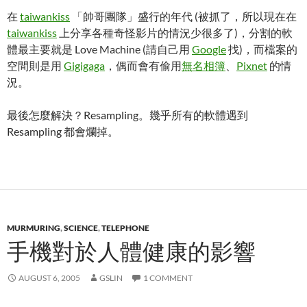
在
taiwankiss
「帥哥團隊」盛行的年代 (被抓了，所以現在在
taiwankiss
上分享各種奇怪影片的情況少很多了)，分割的軟
體最主要就是 Love Machine (請自己用
Google
找)，而檔案的
空間則是用
Gigigaga
，偶而會有偷用
無名相簿
、
Pixnet
的情
況。
最後怎麼解決？Resampling。幾乎所有的軟體遇到
Resampling 都會爛掉。
MURMURING
,
SCIENCE
,
TELEPHONE
手機對於人體健康的影響
AUGUST 6, 2005
GSLIN
1 COMMENT