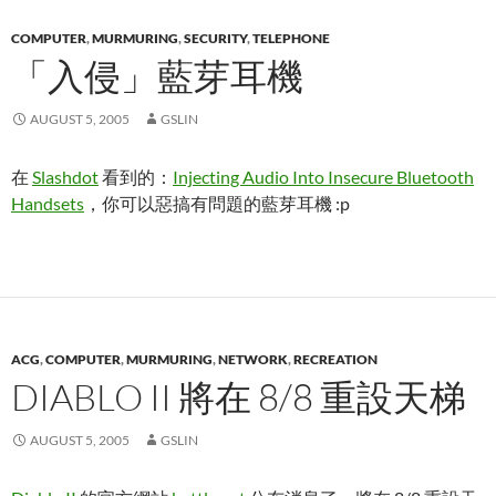
COMPUTER
,
MURMURING
,
SECURITY
,
TELEPHONE
「入侵」藍芽耳機
AUGUST 5, 2005
GSLIN
在
Slashdot
看到的：
Injecting Audio Into Insecure Bluetooth
Handsets
，你可以惡搞有問題的藍芽耳機 :p
ACG
,
COMPUTER
,
MURMURING
,
NETWORK
,
RECREATION
DIABLO II 將在 8/8 重設天梯
AUGUST 5, 2005
GSLIN