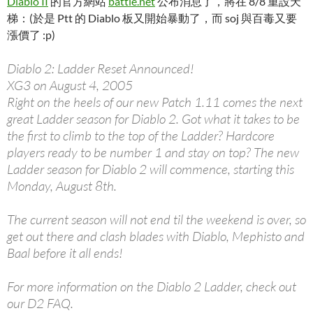
Diablo II
的官方網站
battle.net
公布消息了，將在 8/8 重設天
梯：(於是 Ptt 的 Diablo 板又開始暴動了，而 soj 與百毒又要
漲價了 :p)
Diablo 2: Ladder Reset Announced!
XG3 on August 4, 2005
Right on the heels of our new Patch 1.11 comes the next
great Ladder season for Diablo 2. Got what it takes to be
the first to climb to the top of the Ladder? Hardcore
players ready to be number 1 and stay on top? The new
Ladder season for Diablo 2 will commence, starting this
Monday, August 8th.
The current season will not end til the weekend is over, so
get out there and clash blades with Diablo, Mephisto and
Baal before it all ends!
For more information on the Diablo 2 Ladder, check out
our D2 FAQ.