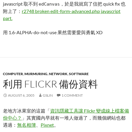
javascript 取不到
，於是我就寫了信把 quick fix 也
edCanvas
附上了：
r2748 broken edit-form-advanced.php javascript
part.
用 1.6-ALPHA-do-not-use 果然需要愛與勇氣 XD
COMPUTER
,
MURMURING
,
NETWORK
,
SOFTWARE
利用 FLICKR 備份資料
AUGUST 6, 2005
GSLIN
1 COMMENT
老地方冰果室的這篇「
資訊隱藏工具讓 Flickr 變成線上檔案備
份中心？
」其實國內早就有一堆人做過了，而幾個網站也都
遇過：
無名相簿
、
Pixnet
。