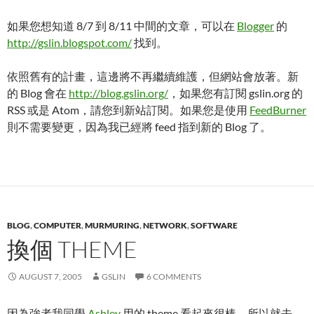
如果您想知道 8/7 到 8/11 中間的文章，可以在
Blogger
的
http://gslin.blogspot.com/
找到。
依照舊有的計畫，這邊將不再繼續維護，但網站會放著。新
的 Blog 會在
http://blog.gslin.org/
，如果您有訂閱 gslin.org 的
RSS 或是 Atom，請您到新站訂閱。如果您是使用
FeedBurner
則不需要變更，因為我已經將 feed 指到新的 Blog 了。
BLOG
,
COMPUTER
,
MURMURING
,
NETWORK
,
SOFTWARE
換個 THEME
AUGUST 7, 2005
GSLIN
6 COMMENTS
因為強者我同學
Ashley
用的 theme 看起來很棒，所以就去