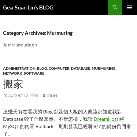
Search
Gea-Suan Lin's BLOG
SKIP
PRIMAR
TO
MENU
CONTENT
Category Archives: Murmuring
Just Murmuring :)
ADMINISTRATION
,
BLOG
,
COMPUTER
,
DATABASE
,
MURMURING
,
NETWORK
,
SOFTWARE
搬家
AUGUST 12, 2005
GSLIN
這幾天有在看我的 Blog 以及個人板的人應該都知道我對
Database 幹了什麼蠢事。不管怎樣，我請
DreamHost
將
MySQL 的內容 Rollback，剛剛發現已經將 8/7 的備份倒回來
了。