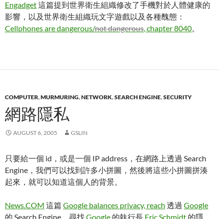
Engadget
這篇提到世界衛生組織修改了手機對於人體健康的
影響，以及世界衛生組織玩文字遊戲以及各種醜態：
Cellphones are dangerous/
not dangerous
, chapter 8040
。
COMPUTER
,
MURMURING
,
NETWORK
,
SEARCH ENGINE
,
SECURITY
網路隱私
AUGUST 6, 2005
GSLIN
只要給一個 id，或是一個 IP address，在網路上透過 Search
Engine，我們可以找到許多小拼圖，然後將這些小拼圖拼湊
起來，就可以知道這個人的背景。
News.COM
這篇
Google balances privacy, reach
透過
Google
的 Search Engine，尋找
Google
的執行長
Eric Schmidt
的隱