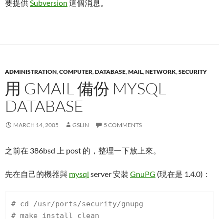
要提供
Subversion
這個消息。
ADMINISTRATION
,
COMPUTER
,
DATABASE
,
MAIL
,
NETWORK
,
SECURITY
用 GMAIL 備份 MYSQL
DATABASE
MARCH 14, 2005
GSLIN
5 COMMENTS
之前在 386bsd 上 post 的，整理一下放上來。
先在自己的機器與
mysql
server 安裝
GnuPG
(現在是 1.4.0)：
# 
cd /usr/ports/security/gnupg
# 
make install clean