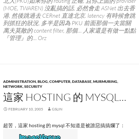
北大(PKU)如果你的 routing 正確, 且你上面的 provider
(MOE, TWAREN) 沒亂搞的話, 必然會走 ASNet 出去香
港, 然後跳過去 CERnet 直達北京. latency 有時候會跳
到抓狂的狀況, 多半是因為 PKU 前面那個一夫當關
萬夫莫敵的 content filter, 那個… 人家還是有做一點點
『管理』的… Orz
ADMINISTRATION
,
BLOG
,
COMPUTER
,
DATABASE
,
MURMURING
,
NETWORK
,
SECURITY
這家 HOSTING 的 MYSQL…
FEBRUARY 10, 2005
GSLIN
超苦，這家 hosting 的 mysql 不知道是被誰惡搞搞爛了：