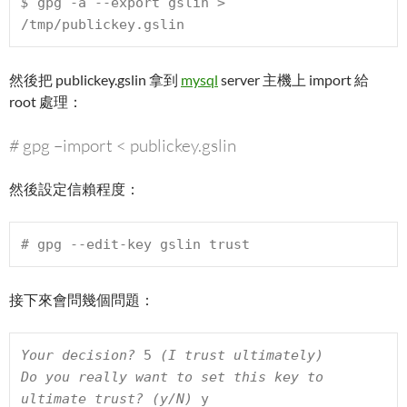
$ 
gpg -a --export gslin > 
/tmp/publickey.gslin
然後把 publickey.gslin 拿到
mysql
server 主機上 import 給
root 處理：
#
gpg –import < publickey.gslin
然後設定信賴程度：
# 
gpg --edit-key gslin trust
接下來會問幾個問題：
Your decision? 
5
 (I trust ultimately)

Do you really want to set this key to 
ultimate trust? (y/N) 
y