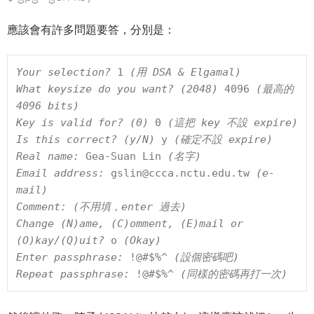
應該會有許多問題要答，分別是：
Your selection? 
1
 (用 DSA & Elgamal)

What keysize do you want? (2048) 
4096
 (最高的 
4096 bits)

Key is valid for? (0) 
0
 (這把 key 不設 expire)

Is this correct? (y/N) 
y
 (確定不設 expire)

Real name: 
Gea-Suan Lin
 (名字)

Email address: 
gslin@ccca.nctu.edu.tw
 (e-
mail)

Comment: (不用填，enter 過去)

Change (N)ame, (C)omment, (E)mail or 
(O)kay/(Q)uit? 
o
 (Okay)

Enter passphrase: 
!@#$%^
 (設個密碼吧)

Repeat passphrase: 
!@#$%^
 (同樣的密碼再打一次)