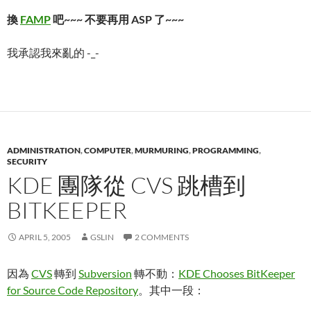
換
FAMP
吧~~~ 不要再用 ASP 了~~~
我承認我來亂的 -_-
ADMINISTRATION
,
COMPUTER
,
MURMURING
,
PROGRAMMING
,
SECURITY
KDE 團隊從 CVS 跳槽到
BITKEEPER
APRIL 5, 2005
GSLIN
2 COMMENTS
因為
CVS
轉到
Subversion
轉不動：
KDE Chooses BitKeeper
for Source Code Repository
。其中一段：