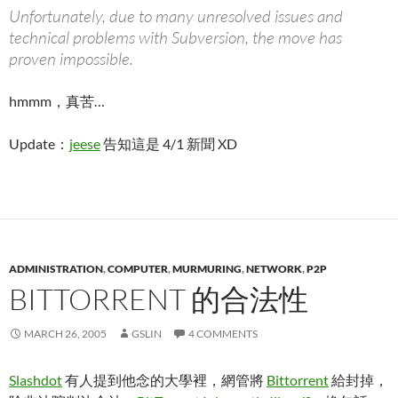
Unfortunately, due to many unresolved issues and
technical problems with Subversion, the move has
proven impossible.
hmmm，真苦…
Update：
jeese
告知這是 4/1 新聞 XD
ADMINISTRATION
,
COMPUTER
,
MURMURING
,
NETWORK
,
P2P
BITTORRENT 的合法性
MARCH 26, 2005
GSLIN
4 COMMENTS
Slashdot
有人提到他念的大學裡，網管將
Bittorrent
給封掉，