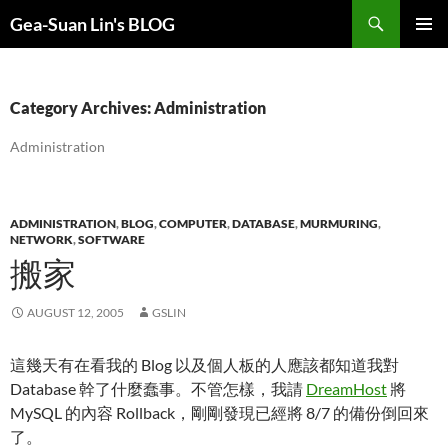
Search
Gea-Suan Lin's BLOG
SKIP
PRIMAR
TO
MENU
CONTENT
Category Archives: Administration
Administration
ADMINISTRATION
,
BLOG
,
COMPUTER
,
DATABASE
,
MURMURING
,
NETWORK
,
SOFTWARE
搬家
AUGUST 12, 2005
GSLIN
這幾天有在看我的 Blog 以及個人板的人應該都知道我對
Database 幹了什麼蠢事。不管怎樣，我請
DreamHost
將
MySQL 的內容 Rollback，剛剛發現已經將 8/7 的備份倒回來
了。