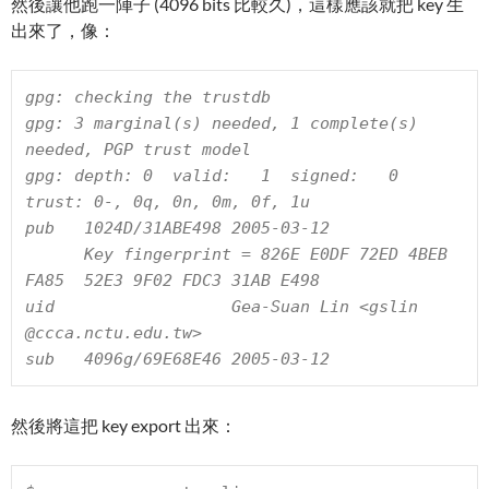
然後讓他跑一陣子 (4096 bits 比較久)，這樣應該就把 key 生
出來了，像：
gpg: checking the trustdb

gpg: 3 marginal(s) needed, 1 complete(s) 
needed, PGP trust model

gpg: depth: 0  valid:   1  signed:   0  
trust: 0-, 0q, 0n, 0m, 0f, 1u

pub   1024D/31ABE498 2005-03-12

      Key fingerprint = 826E E0DF 72ED 4BEB 
FA85  52E3 9F02 FDC3 31AB E498

uid                  Gea-Suan Lin <gslin 
@ccca.nctu.edu.tw>

sub   4096g/69E68E46 2005-03-12
然後將這把 key export 出來：