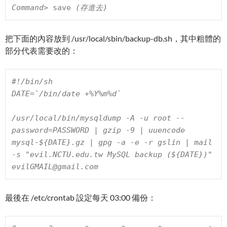
Command> 
save
 (存進去)
把下面的內容放到 /usr/local/sbin/backup-db.sh，其中粗體的
部分代表需要改的：
#!/bin/sh

DATE=`/bin/date +%Y%m%d`

/usr/local/bin/mysqldump -A -u root --
password=
PASSWORD
 | gzip -9 | uuencode 
mysql-${DATE}.gz | gpg -a -e -r 
gslin
 | mail 
-s "
evil.NCTU.edu.tw
 MySQL backup (${DATE})" 
evilGMAIL@gmail.com
最後在 /etc/crontab 設定每天 03:00 備份：