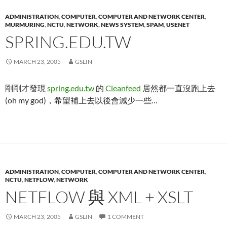
ADMINISTRATION
,
COMPUTER
,
COMPUTER AND NETWORK CENTER
,
MURMURING
,
NCTU
,
NETWORK
,
NEWS SYSTEM
,
SPAM
,
USENET
SPRING.EDU.TW
MARCH 23, 2005
GSLIN
剛剛才發現
spring.edu.tw
的
Cleanfeed
居然都一直沒跑上去
(oh my god)，希望補上去以後會減少一些…
ADMINISTRATION
,
COMPUTER
,
COMPUTER AND NETWORK CENTER
,
NCTU
,
NETFLOW
,
NETWORK
NETFLOW 與 XML + XSLT
MARCH 23, 2005
GSLIN
1 COMMENT