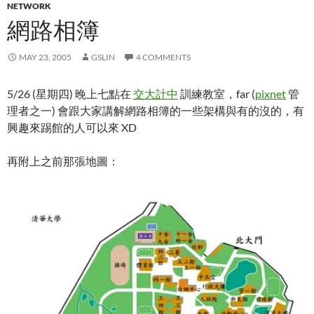
NETWORK
網路相簿
MAY 23, 2005
GSLIN
4 COMMENTS
5/26 (星期四) 晚上七點在
交大計中
訓練教室，far (
pixnet
管
理者之一) 會跟大家講解網路相簿的一些架構與有的沒的，有
興趣來踢館的人可以來 XD
再附上之前那張地圖：