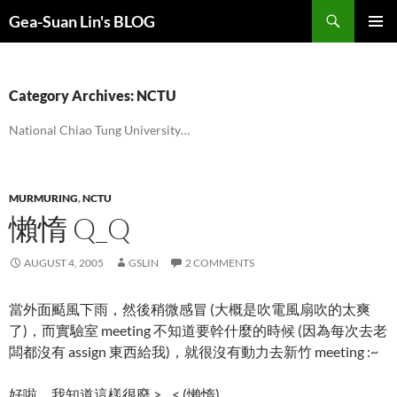
Search
Gea-Suan Lin's BLOG
SKIP
PRIMAR
TO
MENU
CONTENT
Category Archives: NCTU
National Chiao Tung University…
MURMURING
,
NCTU
懶惰 Q_Q
AUGUST 4, 2005
GSLIN
2 COMMENTS
當外面颳風下雨，然後稍微感冒 (大概是吹電風扇吹的太爽
了)，而實驗室 meeting 不知道要幹什麼的時候 (因為每次去老
闆都沒有 assign 東西給我)，就很沒有動力去新竹 meeting :~
好啦，我知道這樣很廢 >__< (懶惰)