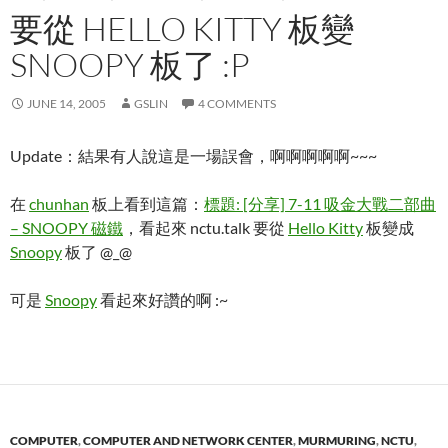
要從 HELLO KITTY 板變
SNOOPY 板了 :P
JUNE 14, 2005
GSLIN
4 COMMENTS
Update：結果有人說這是一場誤會，啊啊啊啊啊~~~
在
chunhan
板上看到這篇：
標題: [分享] 7-11 吸金大戰二部曲
– SNOOPY 磁鐵
，看起來 nctu.talk 要從
Hello Kitty
板變成
Snoopy
板了 @_@
可是
Snoopy
看起來好讚的啊 :~
COMPUTER
,
COMPUTER AND NETWORK CENTER
,
MURMURING
,
NCTU
,