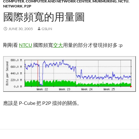
COMPUTER
,
COMPUTER AND NETWORK CENTER
,
MURMURING
,
NCTU
,
NETWORK
,
P2P
國際頻寬的用量圖
JUNE 30, 2005
GSLIN
剛剛看
NTCU
國際頻寬
交大
用量的部分才發現掉好多 :p
應該是 P-Cube 把 P2P 擋掉的關係。