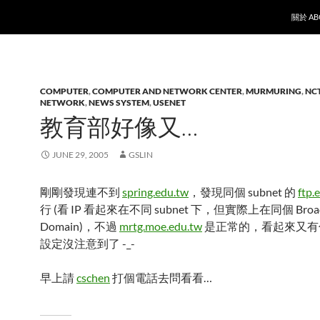
SKIP T
關於 AB
COMPUTER
,
COMPUTER AND NETWORK CENTER
,
MURMURING
,
NC
NETWORK
,
NEWS SYSTEM
,
USENET
教育部好像又…
JUNE 29, 2005
GSLIN
剛剛發現連不到
spring.edu.tw
，發現同個 subnet 的
ftp.
行 (看 IP 看起來在不同 subnet 下，但實際上在同個 Broad
Domain)，不過
mrtg.moe.edu.tw
是正常的，看起來又有
設定沒注意到了 -_-
早上請
cschen
打個電話去問看看…