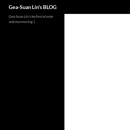
Search
Gea-Suan Lin's BLOG
Gea-Suan Lin's technical note
and murmuring :)