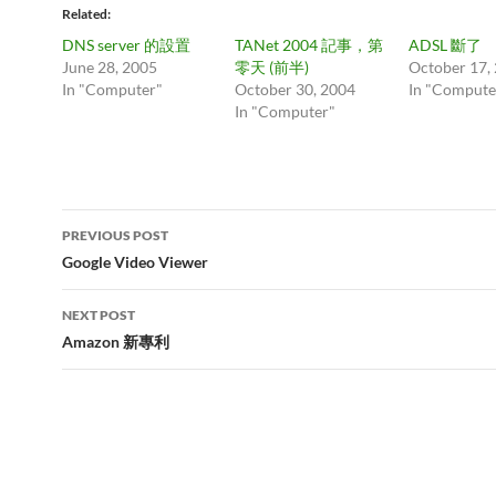
Related
DNS server 的設置
TANet 2004 記事，第
ADSL 斷了
June 28, 2005
零天 (前半)
October 17,
In "Computer"
October 30, 2004
In "Compute
In "Computer"
Post
PREVIOUS POST
navigation
Google Video Viewer
NEXT POST
Amazon 新專利