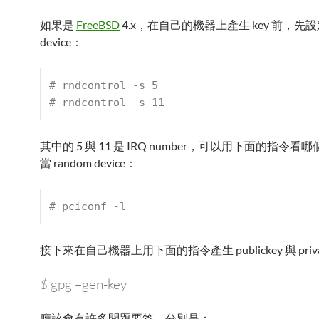
如果是
FreeBSD
4.x，在自己的機器上產生 key 前，先設定 
device：
# 
rndcontrol -s 5
# 
rndcontrol -s 11
其中的 5 與 11 是 IRQ number，可以用下面的指令看哪個
當 random device：
# 
pciconf -l
接下來在自己機器上用下面的指令產生 publickey 與 priva
$
gpg –gen-key
應該會有許多問題要答，分別是：