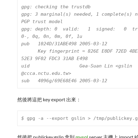
gpg: checking the trustdb

gpg: 3 marginal(s) needed, 1 complete(s) n
PGP trust model

gpg: depth: 0  valid:   1  signed:   0  tru
0-, 0q, 0n, 0m, 0f, 1u

pub   1024D/31ABE498 2005-03-12

      Key fingerprint = 826E E0DF 72ED 4BEB FA85  
52E3 9F02 FDC3 31AB E498

uid                  Gea-Suan Lin <gslin 
@ccca.nctu.edu.tw>

sub   4096g/69E68E46 2005-03-12
然後將這把 key export 出來：
$ 
gpg -a --export gslin > /tmp/publickey.g
然後把 publickey.gslin 拿到
mysql
server 主機上 import 給