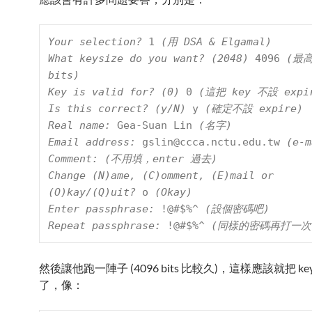
Your selection? 
1
 (用 DSA & Elgamal)

What keysize do you want? (2048) 
4096
 (最高
bits)

Key is valid for? (0) 
0
 (這把 key 不設 expir
Is this correct? (y/N) 
y
 (確定不設 expire)

Real name: 
Gea-Suan Lin
 (名字)

Email address: 
gslin@ccca.nctu.edu.tw
 (e-m
Comment: (不用填，enter 過去)

Change (N)ame, (C)omment, (E)mail or 
(O)kay/(Q)uit? 
o
 (Okay)

Enter passphrase: 
!@#$%^
 (設個密碼吧)

Repeat passphrase: 
!@#$%^
 (同樣的密碼再打一次
然後讓他跑一陣子 (4096 bits 比較久)，這樣應該就把 ke
了，像：