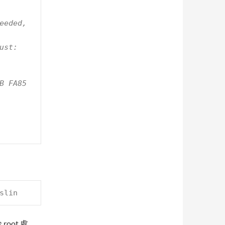
eeded, 
st: 
slin
 root 處