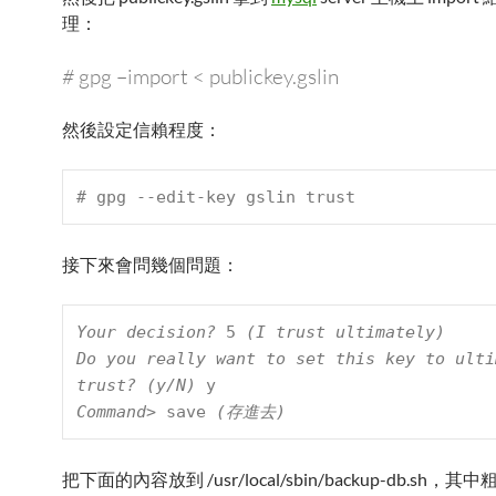
理：
#
gpg –import < publickey.gslin
然後設定信賴程度：
# 
gpg --edit-key gslin trust
接下來會問幾個問題：
Your decision? 
5
 (I trust ultimately)

Do you really want to set this key to ultim
trust? (y/N) 
y
Command> 
save
 (存進去)
把下面的內容放到 /usr/local/sbin/backup-db.sh，