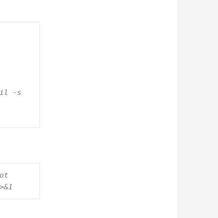
il -s 
   
>&1