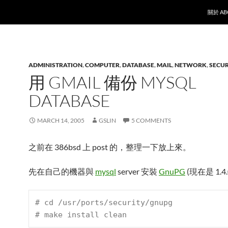
SKIP T
關於 AB
ADMINISTRATION
,
COMPUTER
,
DATABASE
,
MAIL
,
NETWORK
,
SECUR
用 GMAIL 備份 MYSQL
DATABASE
MARCH 14, 2005
GSLIN
5 COMMENTS
之前在 386bsd 上 post 的，整理一下放上來。
先在自己的機器與
mysql
server 安裝
GnuPG
(現在是 1.4
# 
cd /usr/ports/security/gnupg
# 
make install clean