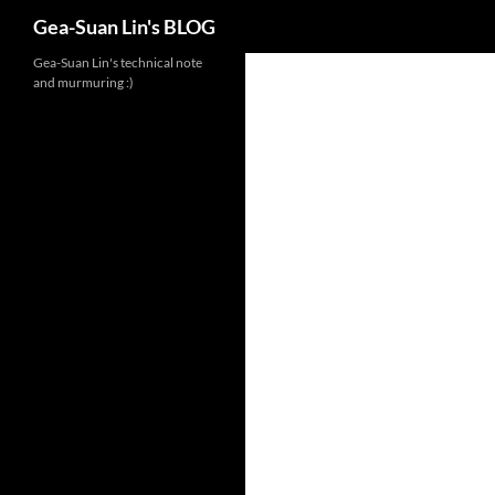
Search
Gea-Suan Lin's BLOG
Gea-Suan Lin's technical note
and murmuring :)