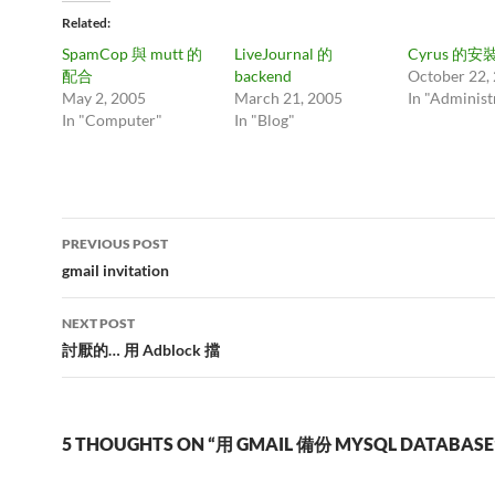
Related
SpamCop 與 mutt 的
LiveJournal 的
Cyrus 的安
配合
backend
October 22,
May 2, 2005
March 21, 2005
In "Administ
In "Computer"
In "Blog"
Post
PREVIOUS POST
navigation
gmail invitation
NEXT POST
討厭的… 用 Adblock 擋
5 THOUGHTS ON “用 GMAIL 備份 MYSQL DATABASE