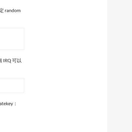
random
 IRQ 可以
tekey：