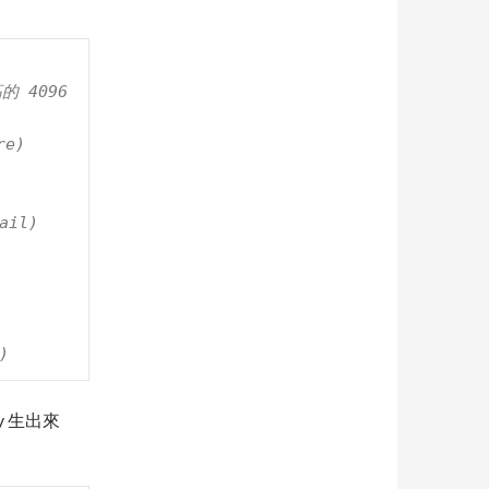
的 4096 
e)

ail)

)
y 生出來