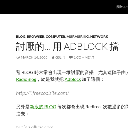
SKIP T
關於 AB
BLOG
,
BROWSER
,
COMPUTER
,
MURMURING
,
NETWORK
討厭的… 用 ADBLOCK 擋
MARCH 14, 2005
GSLIN
1 COMMENT
逛 BLOG 時常常會出現一堆討厭的音樂，尤其這陣子由
RadioBlog
，於是我就把
Adblock
加了這個：
http://*.freecoolsite.com/
另外是
新浪的 BLOG
每次都會出現 Redirect 次數過多
進去：
twsina.allyes.com