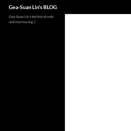
Search
Gea-Suan Lin's BLOG
Gea-Suan Lin's technical note
and murmuring :)