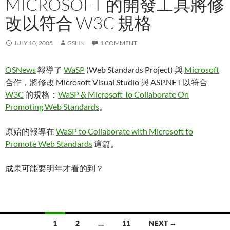
MICROSOFT 的開發工具將修
改以符合 W3C 規格
JULY 10, 2005
GSLIN
1 COMMENT
OSNews
報導了
WaSP
(Web Standards Project) 與
Microsoft
合作，將修改 Microsoft Visual Studio 與 ASP.NET 以符合
W3C
的規格：
WaSP & Microsoft To Collaborate On
Promoting Web Standards
。
原始的報導在
WaSP to Collaborate with Microsoft to
Promote Web Standards
這篇。
成果可能要明年才看的到？
Posts
1
2
…
11
NEXT →