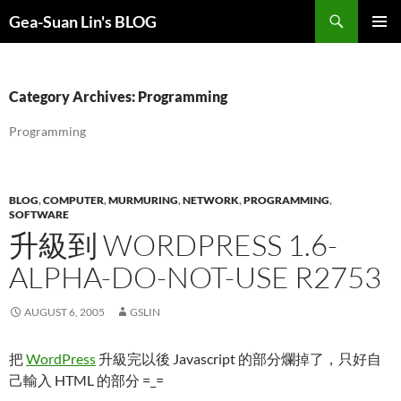
Search
Gea-Suan Lin's BLOG
SKIP
PRIMAR
TO
MENU
CONTENT
Category Archives: Programming
Programming
BLOG
,
COMPUTER
,
MURMURING
,
NETWORK
,
PROGRAMMING
,
SOFTWARE
升級到 WORDPRESS 1.6-
ALPHA-DO-NOT-USE R2753
AUGUST 6, 2005
GSLIN
把
WordPress
升級完以後 Javascript 的部分爛掉了，只好自
己輸入 HTML 的部分 =_=