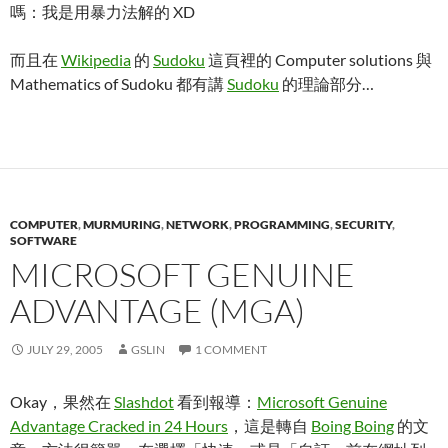
嗎：我是用暴力法解的 XD
而且在
Wikipedia
的
Sudoku
這頁裡的 Computer solutions 與
Mathematics of Sudoku 都有講
Sudoku
的理論部分…
COMPUTER
,
MURMURING
,
NETWORK
,
PROGRAMMING
,
SECURITY
,
SOFTWARE
MICROSOFT GENUINE
ADVANTAGE (MGA)
JULY 29, 2005
GSLIN
1 COMMENT
Okay，果然在
Slashdot
看到報導：
Microsoft Genuine
Advantage Cracked in 24 Hours
，這是轉自
Boing Boing
的文