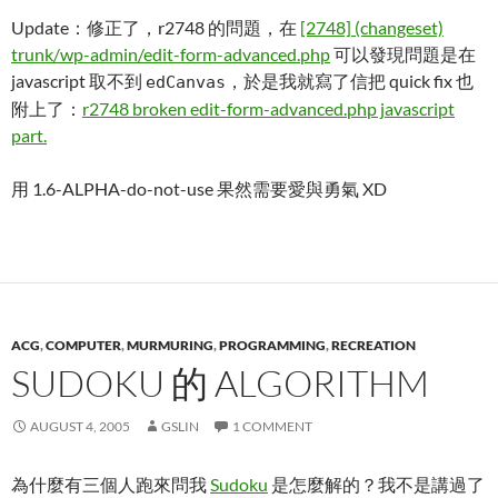
Update：修正了，r2748 的問題，在
[2748] (changeset)
trunk/wp-admin/edit-form-advanced.php
可以發現問題是在
javascript 取不到
，於是我就寫了信把 quick fix 也
edCanvas
附上了：
r2748 broken edit-form-advanced.php javascript
part.
用 1.6-ALPHA-do-not-use 果然需要愛與勇氣 XD
ACG
,
COMPUTER
,
MURMURING
,
PROGRAMMING
,
RECREATION
SUDOKU 的 ALGORITHM
AUGUST 4, 2005
GSLIN
1 COMMENT
為什麼有三個人跑來問我
Sudoku
是怎麼解的？我不是講過了