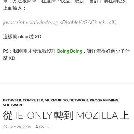
章，方法很簡單，在選擇「快速」或是「自訂」前在網址列
上面輸入：
javascript:void(window.g_sDisableWGACheck=’all’)
這樣就 okay 啦 XD
PS：我剛剛才發現我沒訂
Boing Boing
，難怪覺得好像少了什
麼 XD
BROWSER
,
COMPUTER
,
MURMURING
,
NETWORK
,
PROGRAMMING
,
SOFTWARE
從 IE-ONLY 轉到 MOZILLA 上
JULY 28, 2005
GSLIN