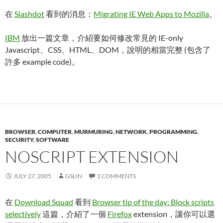
在
Slashdot
看到的消息：
Migrating IE Web Apps to Mozilla
。
IBM
放出一篇文章，介紹要如何修改常見的 IE-only
Javascript、CSS、HTML、DOM，說明的相當完整 (包含了
許多 example code)。
BROWSER
,
COMPUTER
,
MURMURING
,
NETWORK
,
PROGRAMMING
,
SECURITY
,
SOFTWARE
NOSCRIPT EXTENSION
JULY 27, 2005
GSLIN
2 COMMENTS
在
Download Squad
看到
Browser tip of the day: Block scripts
selectively
這篇，介紹了一個
Firefox
extension，讓你可以選