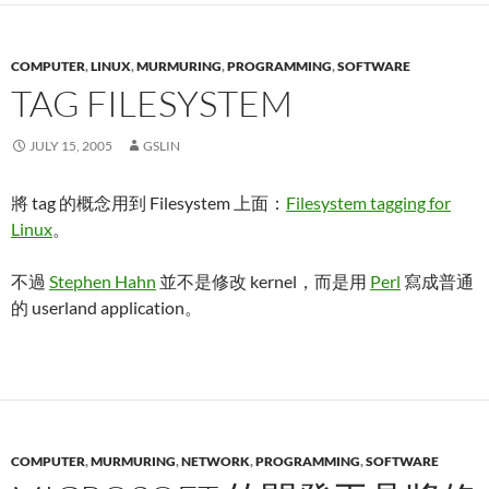
COMPUTER
,
LINUX
,
MURMURING
,
PROGRAMMING
,
SOFTWARE
TAG FILESYSTEM
JULY 15, 2005
GSLIN
將 tag 的概念用到 Filesystem 上面：
Filesystem tagging for
Linux
。
不過
Stephen Hahn
並不是修改 kernel，而是用
Perl
寫成普通
的 userland application。
COMPUTER
,
MURMURING
,
NETWORK
,
PROGRAMMING
,
SOFTWARE