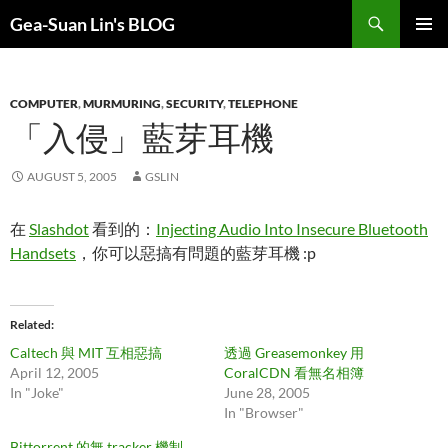
Search
Gea-Suan Lin's BLOG
SKIP
PRIMAR
TO
MENU
CONTENT
COMPUTER
,
MURMURING
,
SECURITY
,
TELEPHONE
「入侵」藍芽耳機
AUGUST 5, 2005
GSLIN
在
Slashdot
看到的：
Injecting Audio Into Insecure Bluetooth
Handsets
，你可以惡搞有問題的藍芽耳機 :p
Related
Caltech 與 MIT 互相惡搞
透過 Greasemonkey 用
April 12, 2005
CoralCDN 看無名相簿
In "Joke"
June 28, 2005
In "Browser"
Bittorrent 的無 tracker 機制