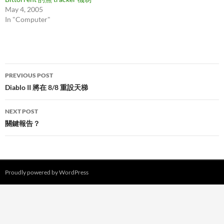
May 4, 2005
In "Computer"
Post
PREVIOUS POST
navigation
Diablo II 將在 8/8 重設天梯
NEXT POST
關鍵報告？
Proudly powered by WordPress