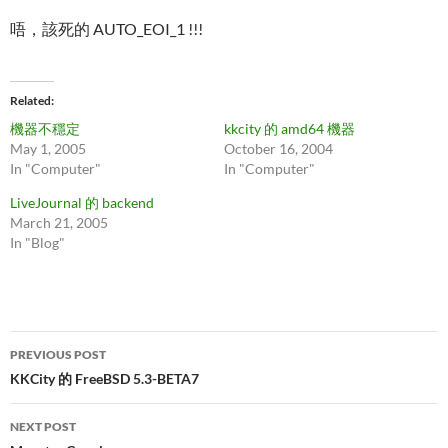
唔，該死的 AUTO_EOI_1 !!!
Related
機器不穩定
kkcity 的 amd64 機器
May 1, 2005
October 16, 2004
In "Computer"
In "Computer"
LiveJournal 的 backend
March 21, 2005
In "Blog"
Post
PREVIOUS POST
navigation
KKCity 的 FreeBSD 5.3-BETA7
NEXT POST