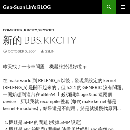
Search
Gea-Suan Lin's BLOG
SKIP
PRIMAR
TO
MENU
CONTENT
COMPUTER
,
KKCITY
,
SKYSOFT
新的 BBS.KKCITY
OCTOBER 5, 2004
GSLIN
昨天找了一卡車問題，機器終於灌好啦 :p
在 make world 到 RELENG_5 以後，發現我設定的 kernel
(RELENG_5) 是開不起來的，但 5.2.1 的 GENERIC 沒有問題。
一開始想到這台在 x86-64 上必須關掉 bge & ad 這兩個
device，所以我就 recompile 整套 (每次 make kernel 都是
kernel + modules)，結果還是不能用，於是就慢慢找原因…
懷疑是 SMP 的問題 (拔掉 SMP 設定)
懷疑是 ahc 的問題 (開機的時候居然瞄到 ahc 抱怨 no