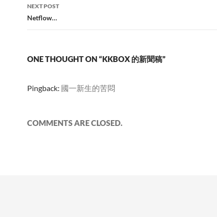
NEXT POST
Netflow…
ONE THOUGHT ON “KKBOX 的新聞稿”
Pingback:
國一新生的苦悶
COMMENTS ARE CLOSED.