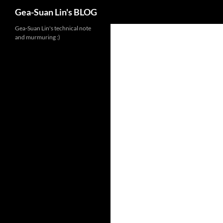
Search
Gea-Suan Lin's BLOG
Gea-Suan Lin's technical note
and murmuring :)