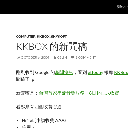
SKIP T
關於 AB
COMPUTER
,
KKBOX
,
SKYSOFT
KKBOX 的新聞稿
OCTOBER 6, 2004
GSLIN
1 COMMENT
剛剛收到 Google 的
新聞快訊
，看到
ettoday
報導
KKBox
聞稿了 :p
新聞稿是：
台灣首家串流音樂服務 8日起正式收費
看起來有四個收費管道：
HiNet (小額收費 AAA)
信用卡