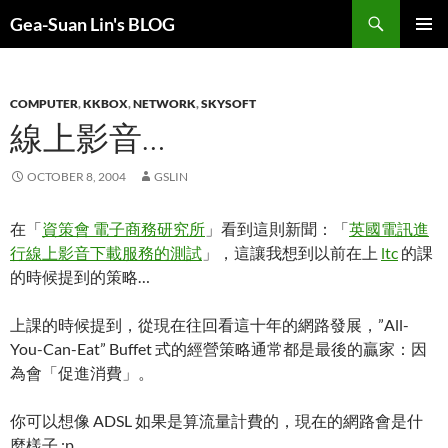
Search
Gea-Suan Lin's BLOG
SKIP
PRIMAR
TO
MENU
CONTENT
COMPUTER
,
KKBOX
,
NETWORK
,
SKYSOFT
線上影音…
OCTOBER 8, 2004
GSLIN
在「
資策會 電子商務研究所
」看到這則新聞：「
英國電訊進
行線上影音下載服務的測試
」，這讓我想到以前在上
ltc
的課
的時候提到的策略…
上課的時候提到，從現在往回看這十年的網路發展，”All-
You-Can-Eat” Buffet 式的經營策略通常都是最後的贏家：因
為會「促進消費」。
你可以想像 ADSL 如果是算流量計費的，現在的網路會是什
麼樣子 :p