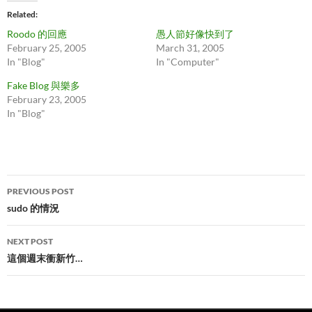
Related
Roodo 的回應
愚人節好像快到了
February 25, 2005
March 31, 2005
In "Blog"
In "Computer"
Fake Blog 與樂多
February 23, 2005
In "Blog"
Post
PREVIOUS POST
navigation
sudo 的情況
NEXT POST
這個週末衝新竹…