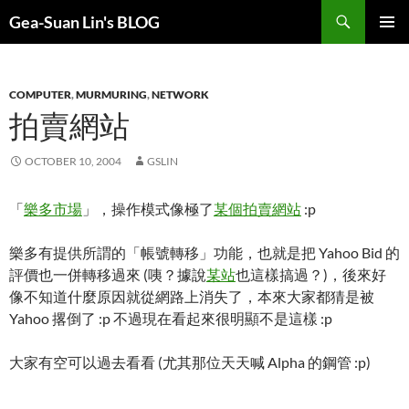
Search
Gea-Suan Lin's BLOG
SKIP
PRIMAR
TO
MENU
CONTENT
COMPUTER
,
MURMURING
,
NETWORK
拍賣網站
OCTOBER 10, 2004
GSLIN
「
樂多市場
」，操作模式像極了
某個拍賣網站
:p
樂多有提供所謂的「帳號轉移」功能，也就是把 Yahoo Bid 的
評價也一併轉移過來 (咦？據說
某站
也這樣搞過？)，後來好
像不知道什麼原因就從網路上消失了，本來大家都猜是被
Yahoo 撂倒了 :p 不過現在看起來很明顯不是這樣 :p
大家有空可以過去看看 (尤其那位天天喊 Alpha 的鋼管 :p)