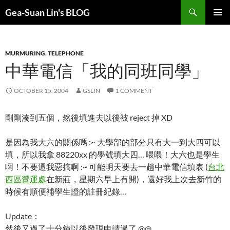
Search
Gea-Suan Lin's BLOG
SKIP
PRIMAR
TO
MENU
CONTENT
MURMURING
,
TELEPHONE
中華電信「我的同班同學」
OCTOBER 15, 2004
GSLIN
1 COMMENT
剛剛湊到五個，然後填進去以後被 reject 掉 XD
是因為我大六的關係嗎 :~ 大學部的部分只有大一到大四可以
填，所以我拿 88220xx 的學號填大四… 喂喂！大六也是學生
啊！不要逼我惡搞啊 :~ 可能明天要去一趟中華電信填表 (
台北
西區營運處
在新莊，星期六早上有開)，還好我上次去新竹的
時候有順便補學生證的註冊紀錄…
Update：
然後又過了十分鐘以後發現申請過了 @@