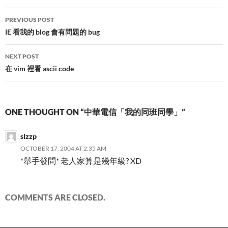
Post
PREVIOUS POST
navigation
IE 看我的 blog 會有問題的 bug
NEXT POST
在 vim 裡看 ascii code
ONE THOUGHT ON “中華電信「我的同班同學」”
slzzp
OCTOBER 17, 2004 AT 2:35 AM
*舉手發問* 老人家算是幾年級? XD
COMMENTS ARE CLOSED.