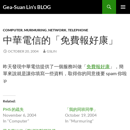
Search
Gea-Suan Lin's BLOG
SKIP
PRIMAR
TO
MENU
CONTENT
COMPUTER
,
MURMURING
,
NETWORK
,
TELEPHONE
中華電信的「免費報好康」
OCTOBER 20, 2004
GSLIN
昨天發現中華電信提供了一個服務叫做「
免費報好康
」，簡
單來說就是讓你填寫一些資料，取得你的同意後要 spam 你啦
:p
Related
PHS 的疏失
「我的同班同學」
November 6, 2004
October 19, 2004
In "Computer"
In "Murmuring"