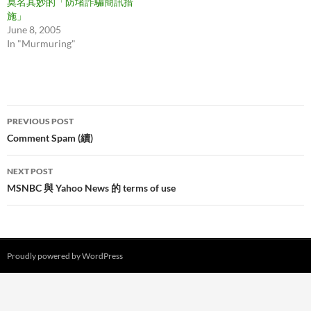
莫名其妙的「防堵詐騙簡訊措
施」
June 8, 2005
In "Murmuring"
Post
PREVIOUS POST
navigation
Comment Spam (續)
NEXT POST
MSNBC 與 Yahoo News 的 terms of use
Proudly powered by WordPress