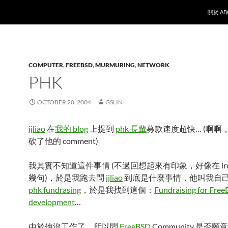
SKIP T
關於 AB
COMPUTER
,
FREEBSD
,
MURMURING
,
NETWORK
PHK
OCTOBER 20, 2004
GSLIN
ijliao
在
我的 blog
上提到
phk 長輩
募款速度超快… (啊啊
砍了他的 comment)
我其實不知道這件事情 (不過回想起來有印象，好像在 ir
幾句)，於是我跑去問
ijliao
到底是什麼事情，他叫我自
phk fundrasing
，於是我找到這個：
Fundraising for Fre
development
…
由於他沒工作了，所以問
FreeBSD
Community 是否