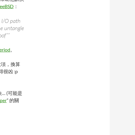
reeBSD
：
e I/O path
me untangle
oof””
eriod
。
的款項，換算
很凶 :p
快… (可能是
per
” 的關