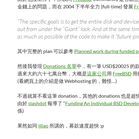
金錢上的問題，而在 2004 下半年全力 (full-time) 發展
F
“The specific goals is to get the entire disk and devic
out from under the “Giant” lock. And at the same ti
as much as possible of the code to make it “future pr
其中完整的 plan 可以參考
Planned work during funded p
然後我發現
Donations 名單
中，有一筆 USD$20025 
過來大約六十七萬台幣，大概是
這家公司
用
FreeBSD
用得
(看網頁上的介紹是做 Webhosting 的，難怪…)
不過就算不看這筆 donation，其他的 donations 也是超
由於
slashdot
報導了 “
Funding An Individual BSD Develo
係)
果然如同
ijliao
所講的，募款速度超快 :p