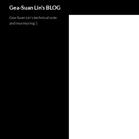
Search
Gea-Suan Lin's BLOG
Gea-Suan Lin's technical note
and murmuring :)