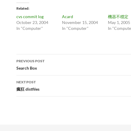
Related
cvs commit log
Acard
機器不穩定
October 23, 2004
November 15, 2004
May 1, 2005
In "Computer"
In "Computer"
In "Compute
Post
PREVIOUS POST
navigation
Search Box
NEXT POST
瘋狂 distfiles