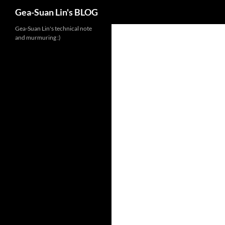
Search
Gea-Suan Lin's BLOG
Gea-Suan Lin's technical note
and murmuring :)