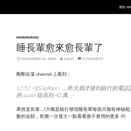
SKIP T
關於 AB
MURMURING
睡長輩愈來愈長輩了
NOVEMBER 26, 2004
GSLIN
1 COMMENT
剛剛在某 channel 上看到：
12:52 <@S3pPoor> …..昨天我才接到銀行的
的 quota 提高到 40 萬 -_-
果然是長輩… (大概是銀行發現睡長輩每個月都有神秘
數的金額，乾脆一次發大一點看看會不會用的更多 :P)