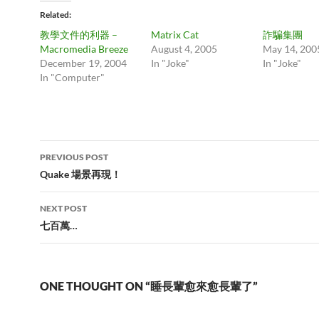
Related
教學文件的利器 –
Matrix Cat
詐騙集團
Macromedia Breeze
August 4, 2005
May 14, 200
December 19, 2004
In "Joke"
In "Joke"
In "Computer"
Post
PREVIOUS POST
navigation
Quake 場景再現！
NEXT POST
七百萬…
ONE THOUGHT ON “睡長輩愈來愈長輩了”