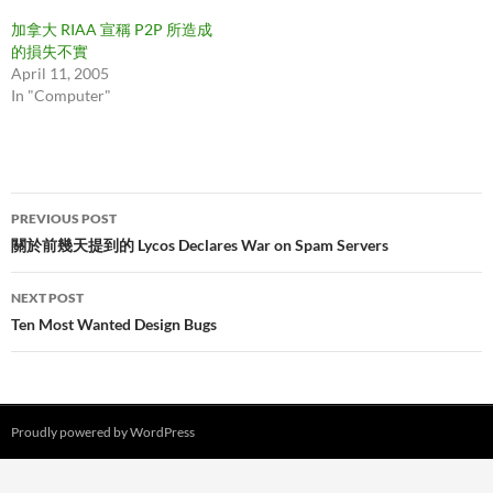
加拿大 RIAA 宣稱 P2P 所造成
的損失不實
April 11, 2005
In "Computer"
Post
PREVIOUS POST
navigation
關於前幾天提到的 Lycos Declares War on Spam Servers
NEXT POST
Ten Most Wanted Design Bugs
Proudly powered by WordPress