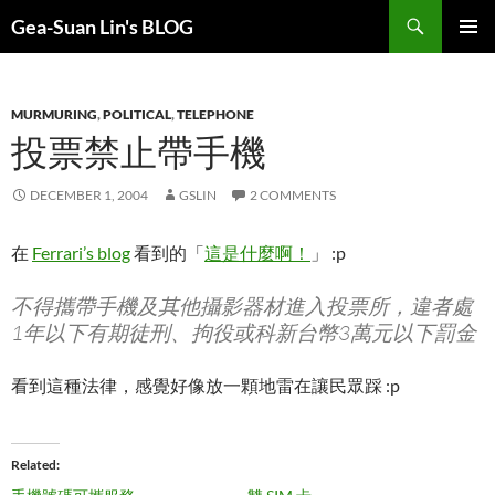
Search
Gea-Suan Lin's BLOG
SKIP
PRIMAR
TO
MENU
CONTENT
MURMURING
,
POLITICAL
,
TELEPHONE
投票禁止帶手機
DECEMBER 1, 2004
GSLIN
2 COMMENTS
在
Ferrari’s blog
看到的「
這是什麼啊！
」 :p
不得攜帶手機及其他攝影器材進入投票所，違者處
1年以下有期徒刑、拘役或科新台幣3萬元以下罰金
看到這種法律，感覺好像放一顆地雷在讓民眾踩 :p
Related