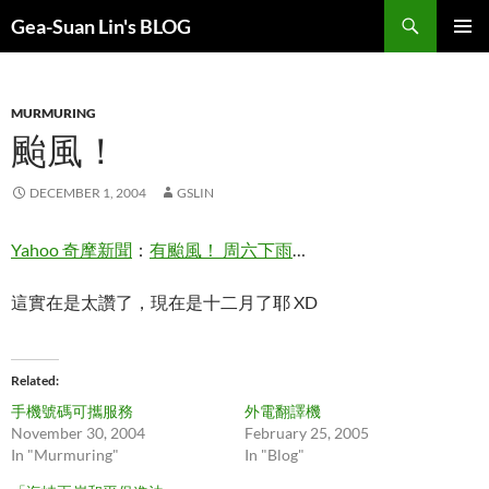
Search
Gea-Suan Lin's BLOG
SKIP
PRIMAR
TO
MENU
CONTENT
MURMURING
颱風！
DECEMBER 1, 2004
GSLIN
Yahoo 奇摩新聞
：
有颱風！ 周六下雨
…
這實在是太讚了，現在是十二月了耶 XD
Related
手機號碼可攜服務
外電翻譯機
November 30, 2004
February 25, 2005
In "Murmuring"
In "Blog"