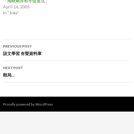
「海峽兩岸和平促進法」
April 16, 2005
In "Joke"
Post
PREVIOUS POST
navigation
語文學習 有聲資料庫
NEXT POST
郵局…
Proudly powered by WordPress