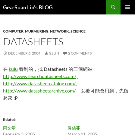
Search
Gea-Suan Lin's BLOG
SKIP
PRIMAR
TO
MENU
CONTENT
COMPUTER
,
MURMURING
,
NETWORK
,
SCIENCE
DATASHEETS
DECEMBER 6, 2004
GSLIN
2 COMMENTS
在
kulu
看到的，找 Datasheets 的三個網站：
http://www.searchdatasheets.com/
、
http://www.datasheetcatalog.com/
、
http://www.datasheetarchive.com/
，以後可能會用到，先留
起來 :P
Related
同文堂
侵佔罪
February 3, 2005
March 11, 2005