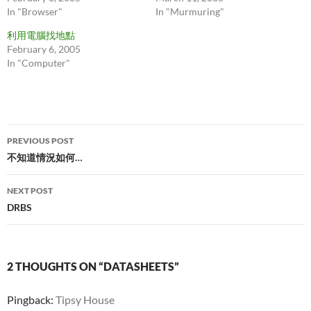
In "Browser"
In "Murmuring"
利用電腦找地點
February 6, 2005
In "Computer"
Post
PREVIOUS POST
navigation
不知道情況如何…
NEXT POST
DRBS
2 THOUGHTS ON “DATASHEETS”
Pingback:
Tipsy House