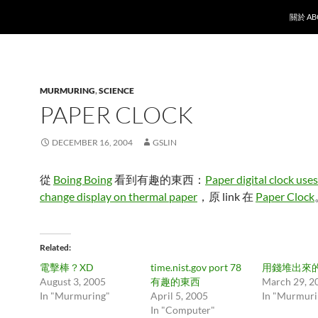
SKIP T
關於 AB
MURMURING
,
SCIENCE
PAPER CLOCK
DECEMBER 16, 2004
GSLIN
從
Boing Boing
看到有趣的東西：
Paper digital clock uses
change display on thermal paper
，原 link 在
Paper Clock
Related
電擊棒？XD
time.nist.gov port 78
用錢堆出來
August 3, 2005
有趣的東西
March 29, 2
In "Murmuring"
April 5, 2005
In "Murmuri
In "Computer"