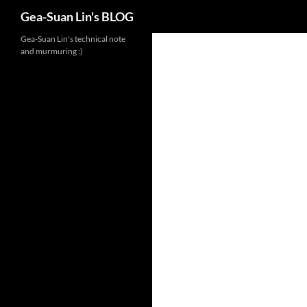
Search
Gea-Suan Lin's BLOG
Gea-Suan Lin's technical note
and murmuring :)