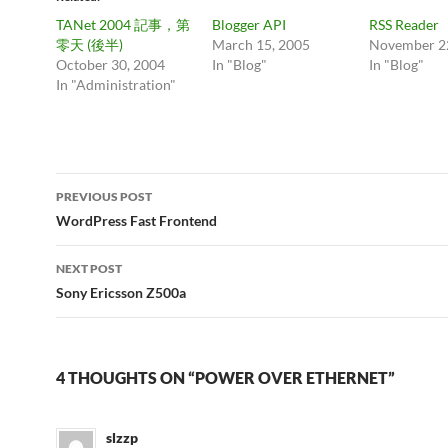
TANet 2004 記事，第
Blogger API
RSS Reader
零天 (後半)
March 15, 2005
November 2
October 30, 2004
In "Blog"
In "Blog"
In "Administration"
Post
PREVIOUS POST
navigation
WordPress Fast Frontend
NEXT POST
Sony Ericsson Z500a
4 THOUGHTS ON “POWER OVER ETHERNET”
slzzp