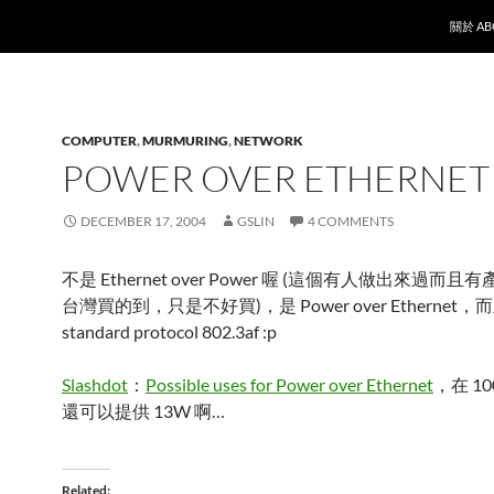
SKIP T
關於 AB
COMPUTER
,
MURMURING
,
NETWORK
POWER OVER ETHERNET
DECEMBER 17, 2004
GSLIN
4 COMMENTS
不是 Ethernet over Power 喔 (這個有人做出來過而
台灣買的到，只是不好買)，是 Power over Ethernet
standard protocol 802.3af :p
Slashdot
：
Possible uses for Power over Ethernet
，在 1
還可以提供 13W 啊…
Related