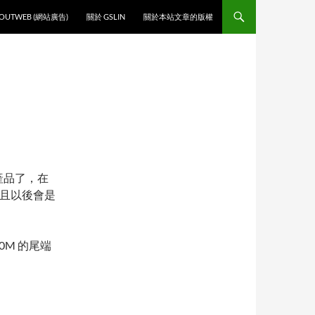
O CONTENT
OUTWEB (網站廣告)
關於 GSLIN
關於本站文章的版權
且有產品了，在
，而且以後會是
00M 的尾端