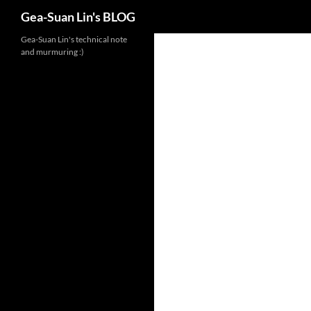
Search
Gea-Suan Lin's BLOG
Gea-Suan Lin's technical note
and murmuring :)