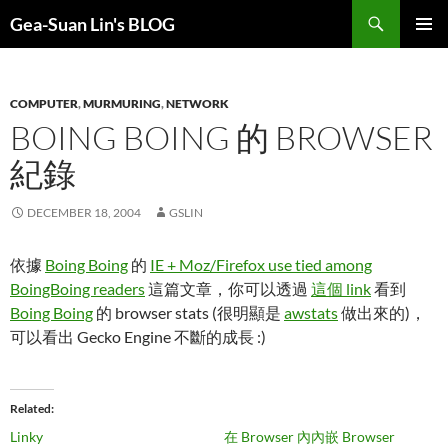
Search
Gea-Suan Lin's BLOG
SKIP
PRIMAR
TO
MENU
CONTENT
COMPUTER
,
MURMURING
,
NETWORK
BOING BOING 的 BROWSER
紀錄
DECEMBER 18, 2004
GSLIN
依據
Boing Boing
的
IE + Moz/Firefox use tied among
BoingBoing readers
這篇文章，你可以透過
這個 link
看到
Boing Boing
的 browser stats (很明顯是
awstats
做出來的)，
可以看出 Gecko Engine 不斷的成長 :)
Related
Linky
在 Browser 內內嵌 Browser