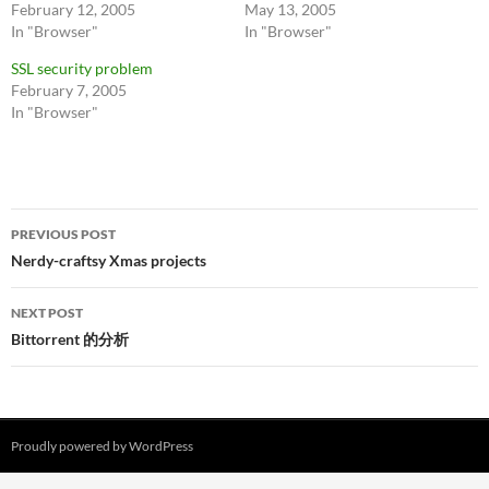
February 12, 2005
May 13, 2005
In "Browser"
In "Browser"
SSL security problem
February 7, 2005
In "Browser"
Post
PREVIOUS POST
navigation
Nerdy-craftsy Xmas projects
NEXT POST
Bittorrent 的分析
Proudly powered by WordPress