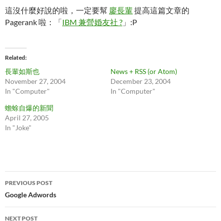
這沒什麼好說的啦，一定要幫
廖長輩
提高這篇文章的
Pagerank 啦：「
IBM 兼營婚友社 ?
」:P
Related
長輩如斯也
News + RSS (or Atom)
November 27, 2004
December 23, 2004
In "Computer"
In "Computer"
蟾蜍自爆的新聞
April 27, 2005
In "Joke"
Post
PREVIOUS POST
navigation
Google Adwords
NEXT POST