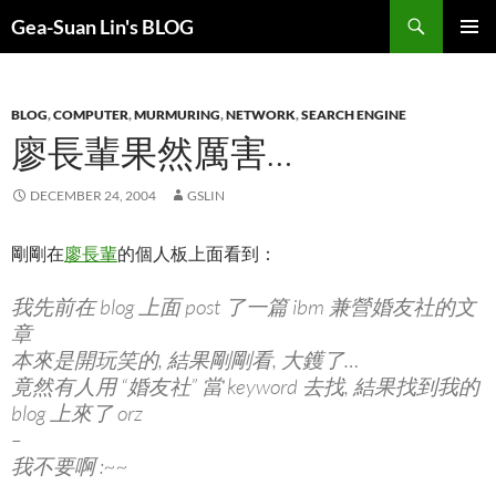
Search
Gea-Suan Lin's BLOG
SKIP
PRIMAR
TO
MENU
CONTENT
BLOG
,
COMPUTER
,
MURMURING
,
NETWORK
,
SEARCH ENGINE
廖長輩果然厲害…
DECEMBER 24, 2004
GSLIN
剛剛在
廖長輩
的個人板上面看到：
我先前在 blog 上面 post 了一篇 ibm 兼營婚友社的文
章
本來是開玩笑的, 結果剛剛看, 大鑊了…
竟然有人用 “婚友社” 當 keyword 去找, 結果找到我的
blog 上來了 orz
–
我不要啊 :~~