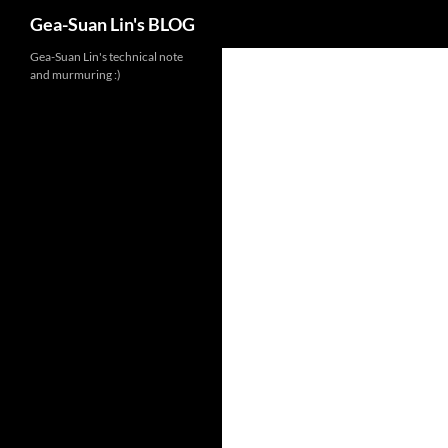
Search
Gea-Suan Lin's BLOG
Gea-Suan Lin's technical note
and murmuring :)