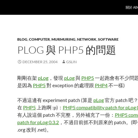
SKIP T
關於 AB
BLOG
,
COMPUTER
,
MURMURING
,
NETWORK
,
SOFTWARE
PLOG 與 PHP5 的問題
DECEMBER 25, 2004
GSLIN
剛剛在架
pLog
，發現
pLog
與
PHP5
一起跑會有不少問題
是因為
PHP5
對 exception 的處理跟
PHP4
不一樣)
不過這邊有 experiment patch (算是
pLog
官方 patch 
在
PHP5
上跑啊 :p)：
PHP5 compatibility patch for pLog 
有人說這個 patch 不完整，另外補充了一份：
PHP5 compa
patch for pLog 0.3.2
，不過目前抓不到原來的 patch。(即使把
.org 改到 .net)。