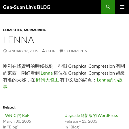
Search
Gea-Suan Lin's BLOG
SKIP
PRIMAR
TO
MENU
CONTENT
COMPUTER
,
MURMURING
LENNA
JANUARY 13, 2005
GSLIN
2 COMMENTS
剛剛在找資料的時候找到一些跟 Graphical Compression 有關
的東西，剛好看到
Lenna
這位在 Graphical Compression 超級
有名的大姊，在
野狗大資工
有中文版的網頁：
Lenna的小故
事
。
Related
TWNIC 的 BoF
Upgrade 到新版的 WordPress
March 30, 2005
February 15, 2005
In "Blog"
In "Blog"