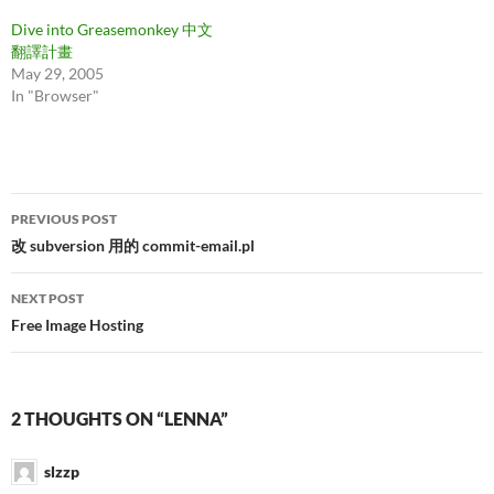
Dive into Greasemonkey 中文
翻譯計畫
May 29, 2005
In "Browser"
Post
PREVIOUS POST
navigation
改 subversion 用的 commit-email.pl
NEXT POST
Free Image Hosting
2 THOUGHTS ON “LENNA”
slzzp