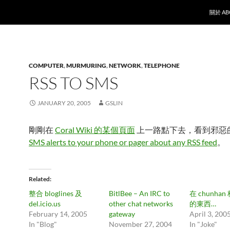
SKIP T
關於 AB
COMPUTER
,
MURMURING
,
NETWORK
,
TELEPHONE
RSS TO SMS
JANUARY 20, 2005
GSLIN
剛剛在
Coral Wiki 的某個頁面
上一路點下去，看到邪惡
SMS alerts to your phone or pager about any RSS feed
。
Related
整合 bloglines 及
BitlBee – An IRC to
在 chunha
del.icio.us
other chat networks
的東西…
February 14, 2005
gateway
April 3, 200
In "Blog"
November 27, 2004
In "Joke"