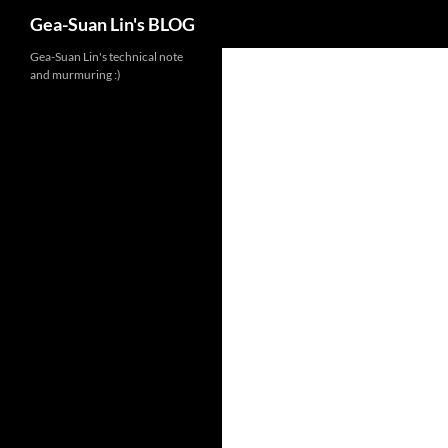
Search
Gea-Suan Lin's BLOG
Gea-Suan Lin's technical note
and murmuring :)