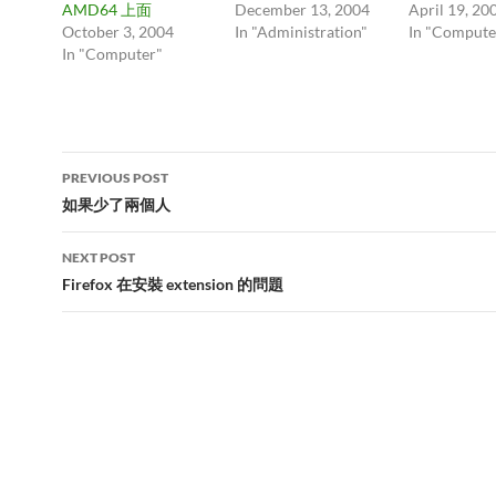
AMD64 上面
December 13, 2004
April 19, 20
October 3, 2004
In "Administration"
In "Compute
In "Computer"
Post
PREVIOUS POST
navigation
如果少了兩個人
NEXT POST
Firefox 在安裝 extension 的問題