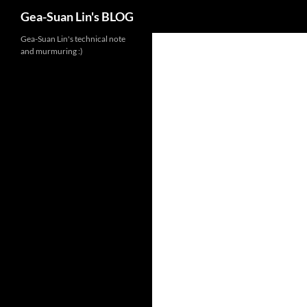
Search
Gea-Suan Lin's BLOG
Gea-Suan Lin's technical note
and murmuring :)