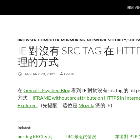
SKIP T
關於 AB
BROWSER
,
COMPUTER
,
MURMURING
,
NETWORK
,
SECURITY
,
SOFT
IE 對沒有 SRC TAG 在 HTT
理的方式
JANUARY 28, 2005
GSLIN
在
Gemal’s Psyched Blog
看到 IE 對於沒有 src tag 的 http
方式：
IFRAME without src attribute on HTTPS in Intern
Explorer
。(先提醒，這位是
Mozilla
派的 :P)
Related
porting KKCity 到
IRC 最近的情況
業者對 P2P