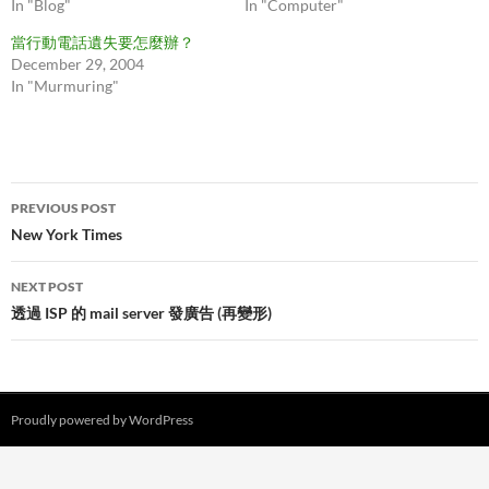
In "Blog"
In "Computer"
當行動電話遺失要怎麼辦？
December 29, 2004
In "Murmuring"
Post
PREVIOUS POST
navigation
New York Times
NEXT POST
透過 ISP 的 mail server 發廣告 (再變形)
Proudly powered by WordPress