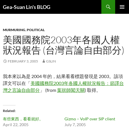
Search
Gea-Suan Lin's BLOG
SKIP
PRIMAR
TO
MENU
CONTENT
MURMURING
,
POLITICAL
美國國務院2003年各國人權
狀況報告 (台灣言論自由部分)
FEBRUARY 3, 2005
GSLIN
我本來以為是 2004 年的，結果看看標題發現是 2003。該項
譯文可以在「
美國國務院2003年各國人權狀況報告：節譯台
灣之言論自由部分
」 (from
葉狀師闖天關
) 取得。
Related
有些東西，看看就好。
Gizmo – VoIP over SIP client
April 22, 2005
July 7, 2005