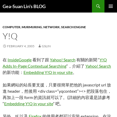
Search
Gea-Suan Lin's BLOG
SKIP
PRIMAR
TO
MENU
CONTENT
COMPUTER
,
MURMURING
,
NETWORK
,
SEARCH ENGINE
Y!Q
FEBRUARY 4, 2005
GSLIN
在
InsideGoogle
看到了跟
Yahoo! Search
有關的新聞 “
Y!Q
Adds In-Page Contextual Searching
“，介紹了
Yahoo! Search
的新功能：
Embedding Y!Q in your site
。
如果網站的站長要支援，只要很簡單把他的 javascript url 放
進 header，然後用 <div class=”yqcontext”><> 把段落包住，
再加上一段 form 的資訊就可以了。(詳細的內容還是請參考
“
Embedding Y!Q in your site
” 吧。
另外，IE 以及
Firefox
的使用者都可以安裝 extension，在沒