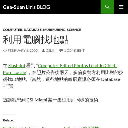
Search
Gea-Suan Lin's BLOG
SKIP
PRIMAR
TO
MENU
CONTENT
COMPUTER
,
DATABASE
,
MURMURING
,
SCIENCE
利用電腦找地點
FEBRUARY 6, 2005
GSLIN
1 COMMENT
在
Slashdot
看到 “
Computer-Edited Photos Lead To Child-
Porn Locale
“，在照片公告後兩天，多倫多警方利用比對的技
術找出地點。(當然，這些地點的輪廓資訊必須在 Database
裡面)
這讓我想到 CSI:Miami 某一集也用到同樣的技術…
Related