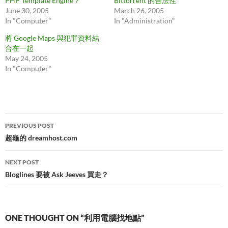
PHP Template Engine？
Bittorrent 的合法性
June 30, 2005
March 26, 2005
In "Computer"
In "Administration"
將 Google Maps 與犯罪資料結
合在一起
May 24, 2005
In "Computer"
Post
PREVIOUS POST
navigation
超龜的 dreamhost.com
NEXT POST
Bloglines 要被 Ask Jeeves 買走？
ONE THOUGHT ON “利用電腦找地點”