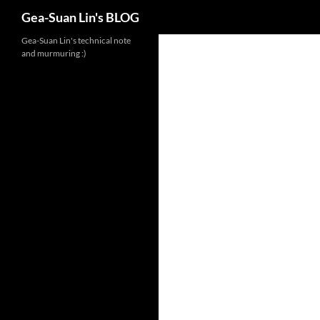
Search
Gea-Suan Lin's BLOG
Gea-Suan Lin's technical note
and murmuring :)