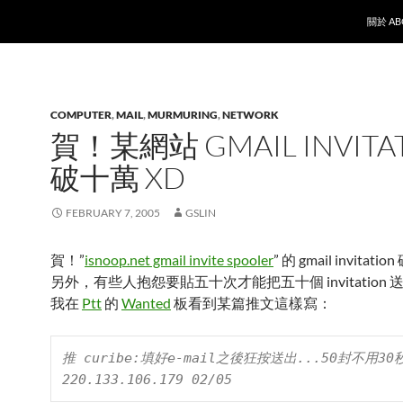
SKIP T
關於 AB
COMPUTER
,
MAIL
,
MURMURING
,
NETWORK
賀！某網站 GMAIL INVITA
破十萬 XD
FEBRUARY 7, 2005
GSLIN
賀！”
isnoop.net gmail invite spooler
” 的 gmail invitati
另外，有些人抱怨要貼五十次才能把五十個 invitation
我在
Ptt
的
Wanted
板看到某篇推文這樣寫：
推 curibe:填好e-mail之後狂按送出...50封不用30秒^^     
220.133.106.179 02/05