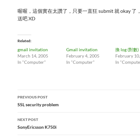
喔喔，這個實在太讚了，只要一直狂 submit 就 okay 
送吧 XD
Related
gmail invitation
Gmail invitation
換 log (對數)
March 14, 2005
February 4, 2005
February 10
In "Computer"
In "Computer"
In "Compute
Post
PREVIOUS POST
navigation
SSL security problem
NEXT POST
SonyEricsson K750i