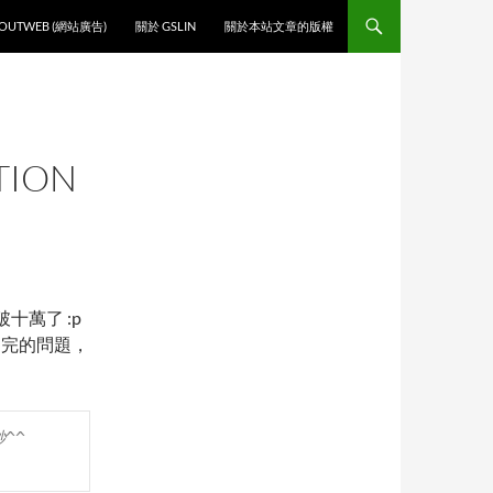
O CONTENT
OUTWEB (網站廣告)
關於 GSLIN
關於本站文章的版權
TION
on 破十萬了 :p
 送完的問題，
   