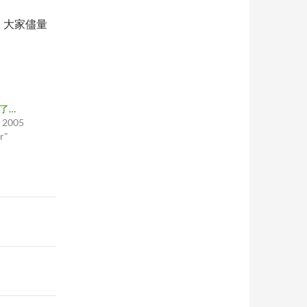
了，大家儘量
 了…
, 2005
r"