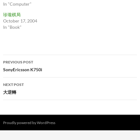
In "Computer"
珍瓏棋局
October 17, 2004
In "Book"
Post
PREVIOUS POST
navigation
SonyEricsson K750i
NEXT POST
大逆轉
Proudly powered by WordPress