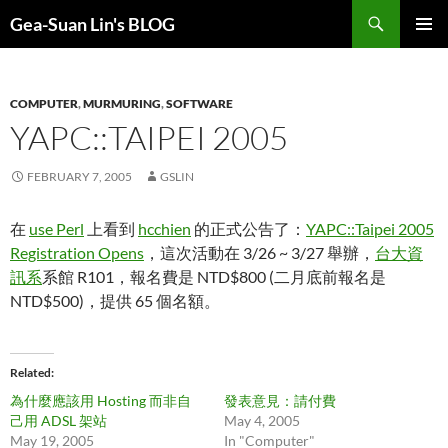
Search
Gea-Suan Lin's BLOG
SKIP
PRIMAR
TO
MENU
CONTENT
COMPUTER
,
MURMURING
,
SOFTWARE
YAPC::TAIPEI 2005
FEBRUARY 7, 2005
GSLIN
在
use Perl
上看到
hcchien
的正式公告了：
YAPC::Taipei 2005
Registration Opens
，這次活動在 3/26 ~ 3/27 舉辦，
台大資
訊系
系館 R101，報名費是 NTD$800 (二月底前報名是
NTD$500)，提供 65 個名額。
Related
為什麼應該用 Hosting 而非自
發表意見：請付費
己用 ADSL 架站
May 4, 2005
May 19, 2005
In "Computer"