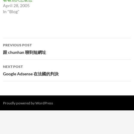
April 28, 2005
In "Blog"
Post
PREVIOUS POST
navigation
跟 chunhan 聊到短網址
NEXT POST
Google Adsense 在法國的判決
Proudly powered by WordPress