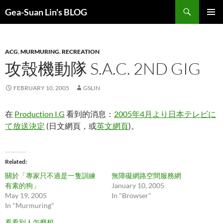
Search
Gea-Suan Lin's BLOG
SKIP
PRIMAR
TO
MENU
CONTENT
ACG
,
MURMURING
,
RECREATION
攻殼機動隊 S.A.C. 2ND GIG
FEBRUARY 10, 2005
GSLIN
在
Production I.G
看到的消息：
2005年4月より日本テレビに
て放送決定
(日文網頁，或
英文網頁
)。
Related
關於「專家只不過是一隻訓練
無障礙網路空間服務網
有素的狗」
January 10, 2005
May 19, 2005
In "Browser"
In "Murmuring"
看看別人怎麼想