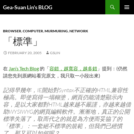
Search
Gea-Suan Lin's BLOG
SKIP
PRIMAR
TO
MENU
CONTENT
BROWSER
,
COMPUTER
,
MURMURING
,
NETWORK
「標準」
FEBRUARY 20, 2005
GSLIN
在
Jan’s Tech Blog
的「
容錯，越寬容，越多錯
」提到：(仍然
請您先到原網站看完原文，我只取一小段出來)
記得早幾年，IE開始對Syntax不正確的HTML兼容性
極高。即使寫得一塌糊塗，網頁仍能清楚顯示內
容，是以大家都對HTML越來越不嚴謹，亦越來越借
助WYSIWYG的網頁編輯軟件。漸漸地，真正的公開
標準失落了，取而代之的就是為方便而妥協了的
「標準」：一套絕不標準的規範，但我們已經慣
了，那又可以如何呢？