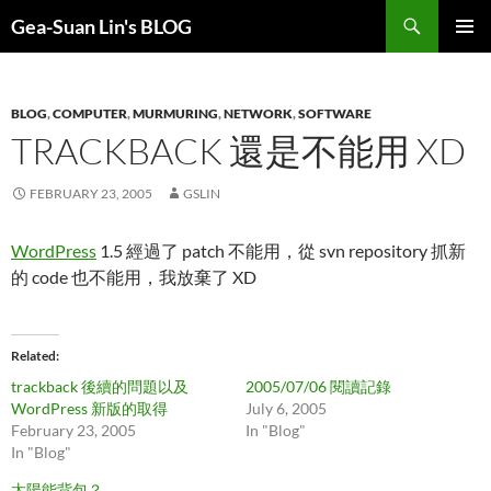
Search
Gea-Suan Lin's BLOG
SKIP
PRIMAR
TO
MENU
CONTENT
BLOG
,
COMPUTER
,
MURMURING
,
NETWORK
,
SOFTWARE
TRACKBACK 還是不能用 XD
FEBRUARY 23, 2005
GSLIN
WordPress
1.5 經過了 patch 不能用，從 svn repository 抓新
的 code 也不能用，我放棄了 XD
Related
trackback 後續的問題以及
2005/07/06 閱讀記錄
WordPress 新版的取得
July 6, 2005
February 23, 2005
In "Blog"
In "Blog"
太陽能背包？