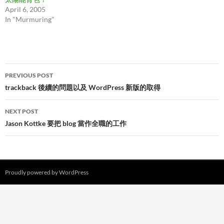
April 6, 2005
In "Murmuring"
Post
PREVIOUS POST
navigation
trackback 後續的問題以及 WordPress 新版的取得
NEXT POST
Jason Kottke 要把 blog 當作全職的工作
Proudly powered by WordPress