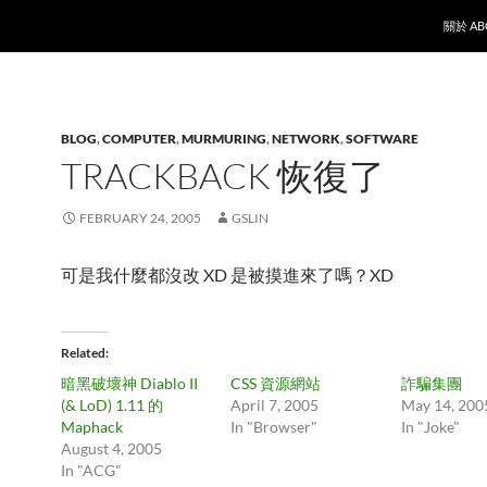
SKIP T
關於 AB
BLOG
,
COMPUTER
,
MURMURING
,
NETWORK
,
SOFTWARE
TRACKBACK 恢復了
FEBRUARY 24, 2005
GSLIN
可是我什麼都沒改 XD 是被摸進來了嗎？XD
Related
暗黑破壞神 Diablo II
CSS 資源網站
詐騙集團
(& LoD) 1.11 的
April 7, 2005
May 14, 200
Maphack
In "Browser"
In "Joke"
August 4, 2005
In "ACG"