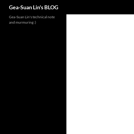
Search
Gea-Suan Lin's BLOG
Gea-Suan Lin's technical note
and murmuring :)