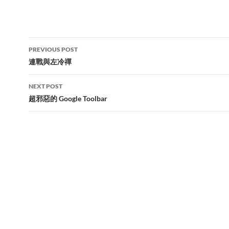
Post
PREVIOUS POST
navigation
連戰與左冷禪
NEXT POST
超邪惡的 Google Toolbar