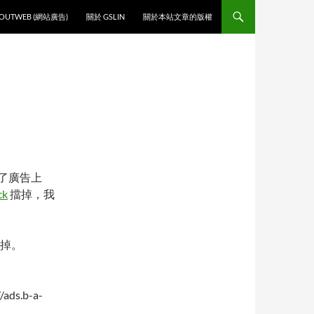
O CONTENT
OUTWEB (網站廣告)
關於 GSLIN
關於本站文章的版權
了廣告上
ck
擋掉，我
拿掉。
ads.b-a-