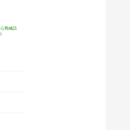
ck 心戰喊話
05
"