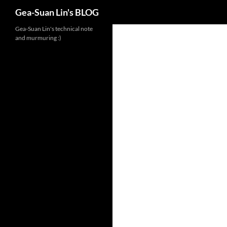
Search
Gea-Suan Lin's BLOG
Gea-Suan Lin's technical note
and murmuring :)