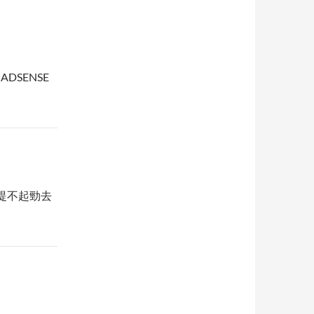
比ADSENSE
提不起勁去
…