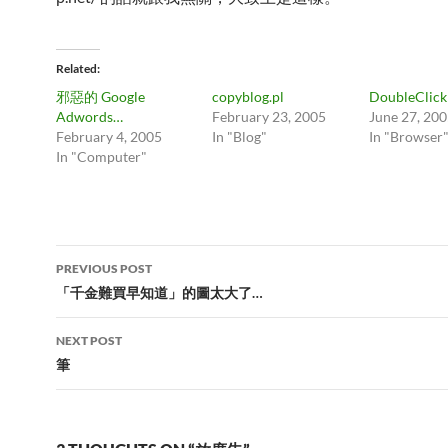
Related
邪惡的 Google
copyblog.pl
DoubleCli
Adwords…
February 23, 2005
June 27, 20
February 4, 2005
In "Blog"
In "Browser
In "Computer"
Post
PREVIOUS POST
navigation
「千金難買早知道」的圖太大了…
NEXT POST
筆