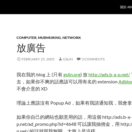
SKIP T
關於 AB
COMPUTER
,
MURMURING
,
NETWORK
放廣告
FEBRUARY 25, 2005
GSLIN
3 COMMENTS
我在我的 blog 上 (只有
gslin.org
) 放
http://ads.b-a-p.net/
去，如果你不爽的話應該可以用有名的 extension
Adblo
不會介意的 XD
理論上應該沒有 Popup Ad，如果有我請通知我，我會
如果你自己的網站也願意用的話，用這個 http://ads.b-a-
p.net/ad_promo.php?id=4648 可以讓我抽佣金，用 http://
p.net/ 的話就跟我無關，大致上是這樣。