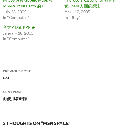
用 CSS 改善 Google Maps 與
Microsoft Researcher 對於各
MSN Virtual Earth 的 UI
種 Spam 方面的想法
July 28, 2005
April 12, 2005
In "Computer"
In "Blog"
交大 ADSL PPPoE
January 18, 2005
In "Computer"
Post
PREVIOUS POST
navigation
Bot
NEXT POST
向使用者敲詐
2 THOUGHTS ON “MSN SPACE”