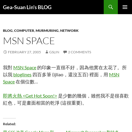
Search
Gea-Suan Lin's BLOG
SKIP
PRIMAR
TO
MENU
CONTENT
BLOG
,
COMPUTER
,
MURMURING
,
NETWORK
MSN SPACE
FEBRUARY 27, 2005
GSLIN
2 COMMENTS
我對
MSN Space
的印象一直很不好，因為他實在太花了。所
以我
bloglines
四百多筆 (ijliao，還沒五百) 裡面，用
MSN
Space
在個位數…
即將火熱 <Get Hot Soon!>
是少數的幾個，雖然我不是很喜歡
紅色，可是畫面相當的乾淨 (這很重要)。
Related